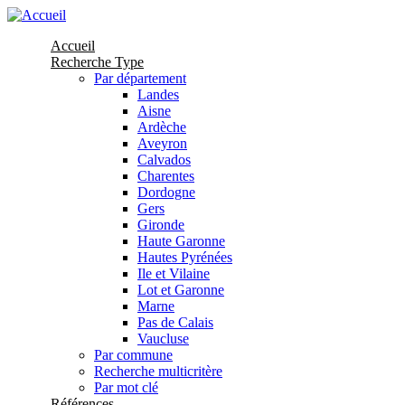
Aller au contenu principal
Accueil
Recherche Type
Par département
Landes
Aisne
Ardèche
Aveyron
Calvados
Charentes
Dordogne
Gers
Gironde
Haute Garonne
Hautes Pyrénées
Ile et Vilaine
Lot et Garonne
Marne
Pas de Calais
Vaucluse
Par commune
Recherche multicritère
Par mot clé
Références