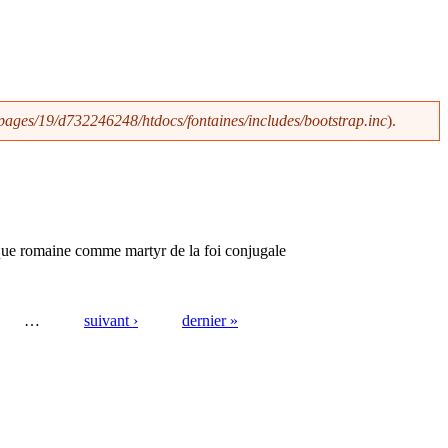
ages/19/d732246248/htdocs/fontaines/includes/bootstrap.inc
).
ique romaine comme martyr de la foi conjugale
…
suivant ›
dernier »