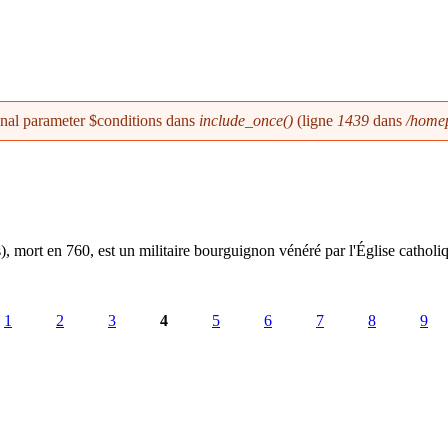
onal parameter $conditions dans
include_once()
(ligne
1439
dans
/homep
, mort en 760, est un militaire bourguignon vénéré par l'Église cathol
1
2
3
4
5
6
7
8
9