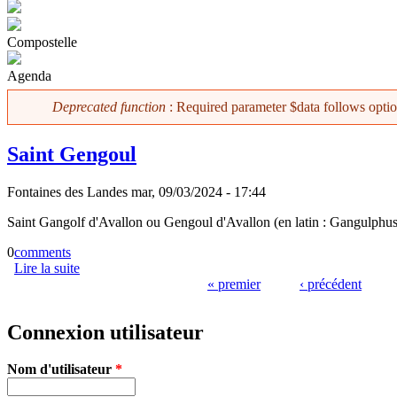
Compostelle
Agenda
Deprecated function
: Required parameter $data follows opti
Message d'erreur
Saint Gengoul
Fontaines des Landes
mar, 09/03/2024 - 17:44
Saint Gangolf d'Avallon ou Gengoul d'Avallon (en latin : Gangulphus)
0
comments
Lire la suite
de Saint Gengoul
« premier
‹ précédent
Pages
Connexion utilisateur
Nom d'utilisateur
*