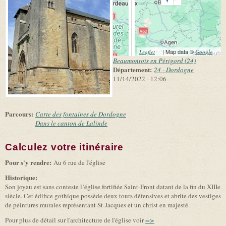
(link is external)
| Map data ©
(link 
Leaflet
Google
exter
Beaumontois en Périgord (24)
Département:
24 - Dordogne
11/14/2022 - 12:06
Parcours:
Carte des fontaines de Dordogne
Dans le canton de Lalinde
Calculez votre itinéraire
(link is external)
Pour s'y rendre:
Au 6 rue de l'église
Historique:
Son joyau est sans conteste l’église fortifiée Saint-Front datant de la fin du XIIIe
siècle. Cet édifice gothique possède deux tours défensives et abrite des vestiges
de peintures murales représentant St-Jacques et un christ en majesté.
Pour plus de détail sur l'architecture de l'église voir
=>
(link is external)