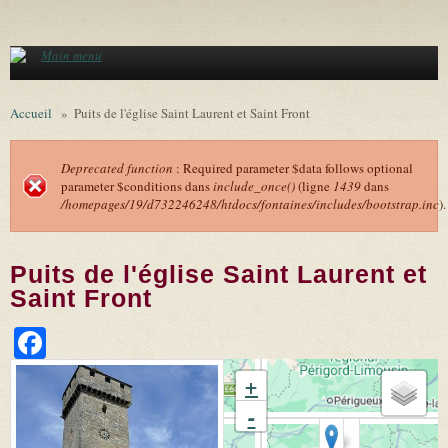
Aller au contenu principal
Main menu
Accueil
»
Puits de l'église Saint Laurent et Saint Front
Deprecated function
: Required parameter $data follows optional
parameter $conditions dans
include_once()
(ligne
1439
dans
Message d'erreur
/homepages/19/d732246248/htdocs/fontaines/includes/bootstrap.inc
).
Puits de l'église Saint Laurent et
Saint Front
Facebook
+
-