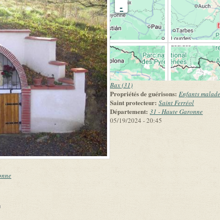
-
Bax (31)
Propriétés de guérisons:
Enfants malade
Saint protecteur:
Saint Ferréol
Département:
31 - Haute Garonne
05/19/2024 - 20:45
onne
link is external)