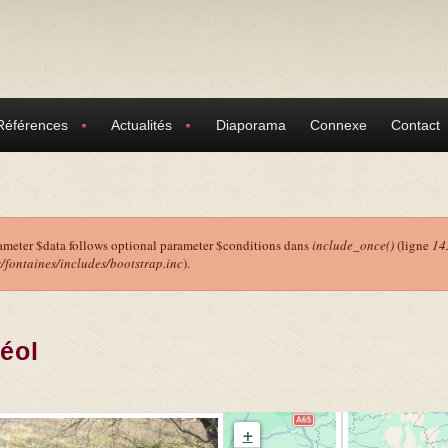
Références
Actualités
Diaporama
Connexe
Contact
ameter $data follows optional parameter $conditions dans
include_once()
(ligne
14
ontaines/includes/bootstrap.inc
).
r
réol
+