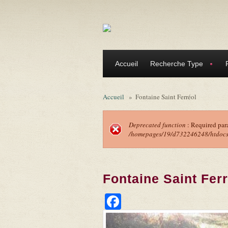
Aller au contenu principal
Accueil
Recherche Type
Accueil
»
Fontaine Saint Ferréol
Deprecated function
: Required par
/homepages/19/d732246248/htdocs/f
Message d'erreu
Fontaine Saint Fer
Facebook