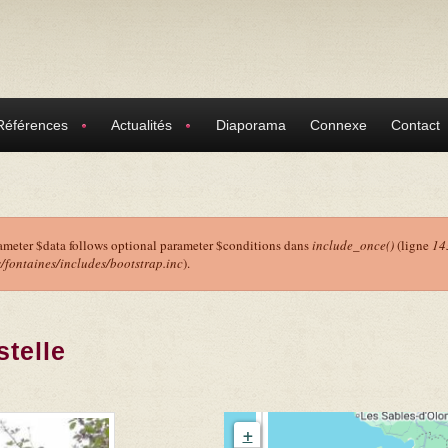
Références
Actualités
Diaporama
Connexe
Contact
ameter $data follows optional parameter $conditions dans
include_once()
(ligne
14
ontaines/includes/bootstrap.inc
).
r
stelle
+