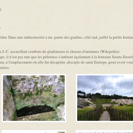
e
link is external)
tre Dans une infructuosité a mi- pente des gradins, côté sud, jaillit la petite fontai
 J.-C. accueillait combats de gladiateurs et chasses d'animaux (Wikipédia)
e, il n’est pas rare que les pèlerines s’arrêtent également à la fontaine Sainte-Euste
in, à l'emplacement où elle fut décapitée ,disciple de saint Eutrope ,pour avoir vou
aintes-