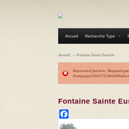
Aller au contenu principal
Accueil
Recherche Type
Accueil
»
Fontaine Sainte Eustelle
Deprecated function
: Required par
/homepages/19/d732246248/htdocs/f
Message d'erreu
Fontaine Sainte Eu
Facebook