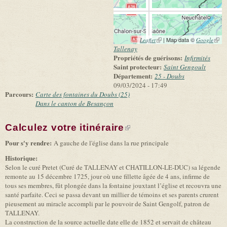
(link is external)
| Map data ©
(link 
Leaflet
Google
exter
Tallenay
Propriétés de guérisons:
Infirmités
Saint protecteur:
Saint Gengoult
Département:
25 - Doubs
09/03/2024 - 17:49
Parcours:
Carte des fontaines du Doubs (25)
Dans le canton de Besançon
Calculez votre itinéraire
(link is external)
Pour s'y rendre:
A gauche de l'église dans la rue principale
Historique:
Selon le curé Pretet (Curé de TALLENAY et CHATILLON-LE-DUC) sa légende
remonte au 15 décembre 1725, jour où une fillette âgée de 4 ans, infirme de
tous ses membres, fût plongée dans la fontaine jouxtant l’église et recouvra une
santé parfaite. Ceci se passa devant un millier de témoins et ses parents crurent
pieusement au miracle accompli par le pouvoir de Saint Gengolf, patron de
TALLENAY.
La construction de la source actuelle date elle de 1852 et servait de château