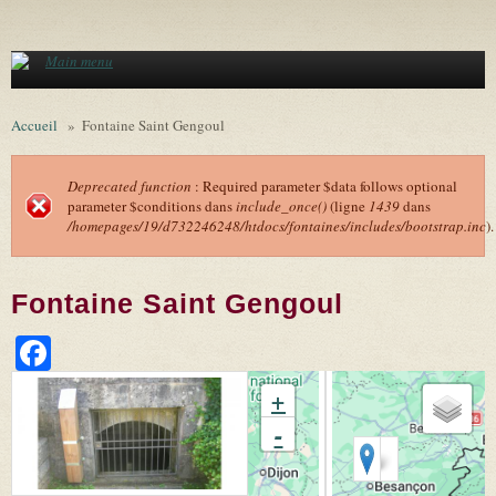
Aller au contenu principal
Main menu
Accueil
»
Fontaine Saint Gengoul
Deprecated function
: Required parameter $data follows optional
parameter $conditions dans
include_once()
(ligne
1439
dans
Message d'erreur
/homepages/19/d732246248/htdocs/fontaines/includes/bootstrap.inc
).
Fontaine Saint Gengoul
Facebook
+
-