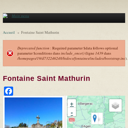
Aller au contenu principal
Main menu
Accueil
»
Fontaine Saint Mathurin
Deprecated function
: Required parameter $data follows optional
parameter $conditions dans
include_once()
(ligne
1439
dans
Message d'erreur
/homepages/19/d732246248/htdocs/fontaines/includes/bootstrap.inc
).
Fontaine Saint Mathurin
Facebook
+
-