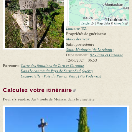
(link is external)
| Map data ©
(link 
Leaflet
Google
exter
Lauzerte (82)
Propriétés de guérisons:
Maux des yeux
Saint protecteur:
Saint Mathurin (de Larchant)
Département:
82 - Tarn et Garonne
12/06/2024 - 06:53
Parcours:
Carte des fontaines du Tarn et Garonne
Dans le canton du Pays de Serres Sud Quercy
Compostelle - Voie du Puy en Velay (Via Podensis)
Calculez votre itinéraire
(link is external)
Pour s'y rendre:
Au 4 route de Moissac dans le cimetière