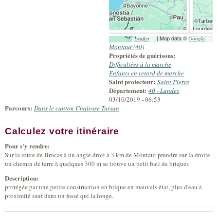
(link is external)
| Map data ©
(link 
Leaflet
Google
exter
Montaut (40)
Propriétés de guérisons:
Difficultées à la marche
Enfants en retard de marche
Saint protecteur:
Saint Pierre
Département:
40 - Landes
03/10/2019 - 06:53
Parcours:
Dans le canton Chalosse Tursan
Calculez votre itinéraire
(link is external)
Pour s'y rendre:
Sur la route de Brocas à un angle droit à 3 km de Montaut prendre sur la droite
un chemin de terre à quelques 300 m se trouve un petit bati de briques
Description:
protégée par une petite construction en brique en mauvais état, plus d'eau à
proximité sauf dans un fossé qui la longe.