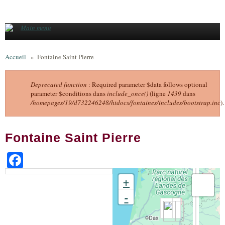
Aller au contenu principal
Main menu
Accueil
»
Fontaine Saint Pierre
Deprecated function
: Required parameter $data follows optional
parameter $conditions dans
include_once()
(ligne
1439
dans
Message d'erreur
/homepages/19/d732246248/htdocs/fontaines/includes/bootstrap.inc
).
Fontaine Saint Pierre
Facebook
+
-