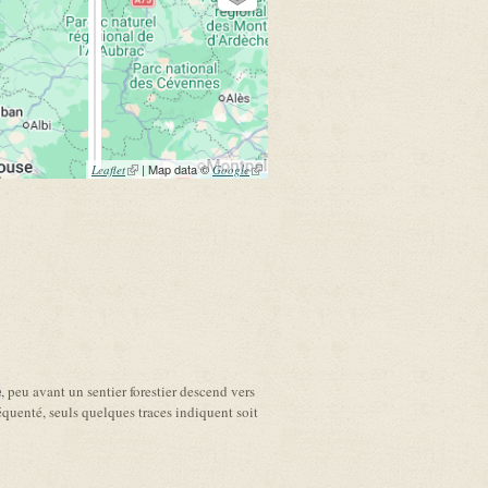
(link is external)
| Map data ©
(link is
Leaflet
Google
external)
, peu avant un sentier forestier descend vers
e
réquenté, seuls quelques traces indiquent soit