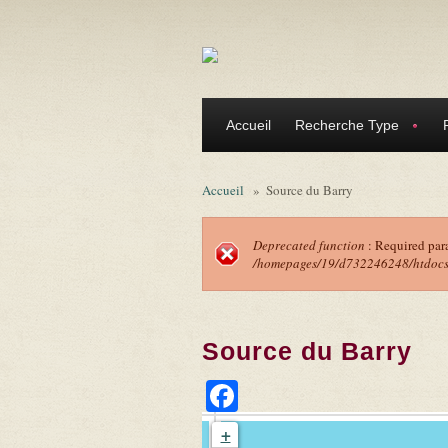
Aller au contenu principal
Accueil
Recherche Type
Accueil
»
Source du Barry
Deprecated function
: Required par
/homepages/19/d732246248/htdocs/f
Message d'erreu
Source du Barry
Facebook
+