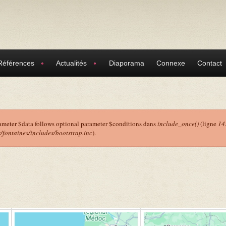
Références
Actualités
Diaporama
Connexe
Contact
ameter $data follows optional parameter $conditions dans
include_once()
(ligne
14
ontaines/includes/bootstrap.inc
).
r