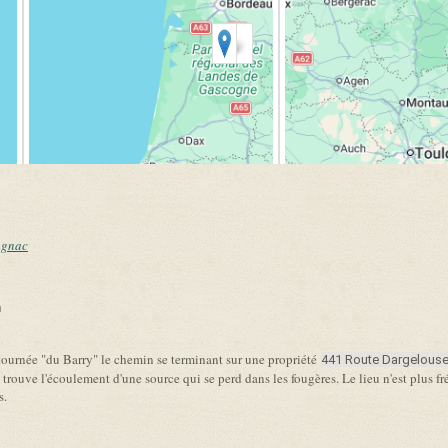
agnac
link is external)
 tournée "du Barry" le chemin se terminant sur une propriété
441 Route Dargelous
on trouve l'écoulement d'une source qui se perd dans les fougères. Le lieu n'est plus f
s.