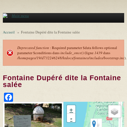
Aller au contenu principal
Main menu
Accueil
»
Fontaine Dupéré dite la Fontaine salée
Deprecated function
: Required parameter $data follows optional
parameter $conditions dans
include_once()
(ligne
1439
dans
Message d'erreur
/homepages/19/d732246248/htdocs/fontaines/includes/bootstrap.inc
).
Fontaine Dupéré dite la Fontaine
salée
Facebook
+
-