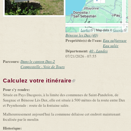
(link is external)
| Map data ©
(link 
Leaflet
Google
exter
Bénesse les Dax (40)
Propriétée(s) de l'eau:
Eau sulfureuse
Eau salée
Département:
40 - Landes
07/21/2026 - 07:55
Parcours:
Dans le canton Dax-2
Compostelle - Voie de Tours
Calculez votre itinéraire
(link is external)
Pour s'y rendre:
Située en Pays Dacquois, à la limite des communes de Saint-Pandelon, de
Saugnac et Bénesse Lès Dax, elle est située à 500 mètres de la route entre Dax
et Peyrehorade : route de la fontaine salée.
Malheureusement aujourd'hui la commune délaisse cet endroit maintenant
focalisée par le moulin
Historique: