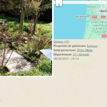
-
Gornac (33)
Propriétés de guérisons:
Lépreux
Saint protecteur:
Notre Dame
Département:
33 - Gironde
08/28/2023 - 18:14
link is external)