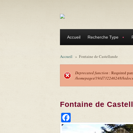
Aller au contenu principal
Accueil
Recherche Type
Accueil
»
Fontaine de Castellande
Deprecated function
: Required par
/homepages/19/d732246248/htdocs/f
Message d'erreu
Fontaine de Castel
Facebook