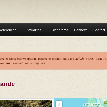
Références
Actualités
Diaporama
Connexe
Contact
ameter $data follows optional parameter $conditions dans
include_once()
(ligne
14
ontaines/includes/bootstrap.inc
).
r
lande
+