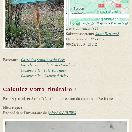
(link is external)
| Map data ©
(link 
Leaflet
Google
exter
L'isle-Jourdain (32)
Saint protecteur:
Saint Bertrand
Département:
32 - Gers
09/22/2020 - 21:12
Parcours:
Carte des fontaines du Gers
Dans le canton de L'isle-Jourdain
Compostelle - Voie Tolosane
Compostelle - Chemin d'Arles
Calculez votre itinéraire
(link is external)
Pour s'y rendre:
Sur la D 246 à l'intersection du chemin de Beth aire
Historique:
Enoncé dans l'inventaire de l'
Abbé G.LOUBES