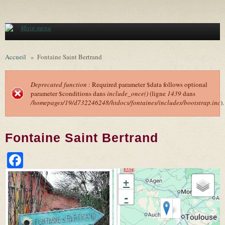
Aller au contenu principal
Main menu
Accueil
»
Fontaine Saint Bertrand
Deprecated function
: Required parameter $data follows optional
parameter $conditions dans
include_once()
(ligne
1439
dans
Message d'erreur
/homepages/19/d732246248/htdocs/fontaines/includes/bootstrap.inc
).
Fontaine Saint Bertrand
Facebook
+
-