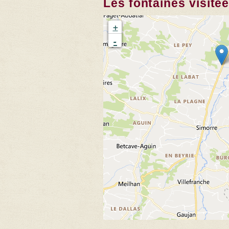
Les fontaines visité
+
-