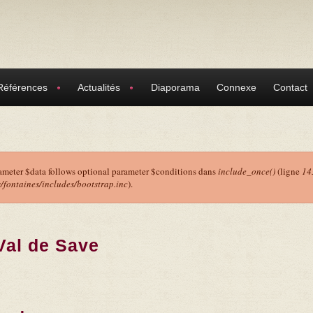
Références
Actualités
Diaporama
Connexe
Contact
ameter $data follows optional parameter $conditions dans
include_once()
(ligne
14
ontaines/includes/bootstrap.inc
).
r
Val de Save