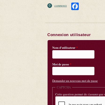
Faceboo
comments
0
Connexion utilisateur
Nom d'utilisateur
*
Mot de passe
*
Demander un nouveau mot de passe
CAPTCHA
Cette question permet de s'assurer que