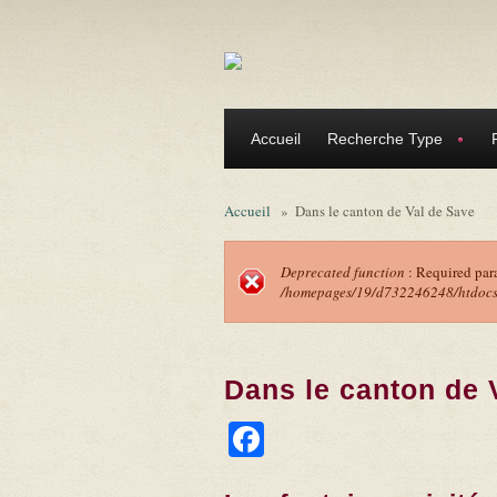
Aller au contenu principal
Accueil
Recherche Type
Accueil
»
Dans le canton de Val de Save
Deprecated function
: Required par
/homepages/19/d732246248/htdocs/f
Message d'erreu
Dans le canton de 
Facebook