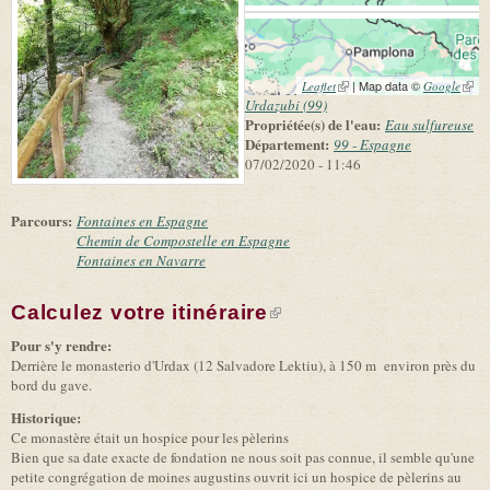
(link is external)
| Map data ©
(link 
Leaflet
Google
exter
Urdazubi (99)
Propriétée(s) de l'eau:
Eau sulfureuse
Département:
99 - Espagne
07/02/2020 - 11:46
Parcours:
Fontaines en Espagne
Chemin de Compostelle en Espagne
Fontaines en Navarre
Calculez votre itinéraire
(link is external)
Pour s'y rendre:
Derrière le monasterio d'Urdax (12 Salvadore Lektiu), à 150 m environ près du
bord du gave.
Historique:
Ce monastère était un hospice pour les pèlerins
Bien que sa date exacte de fondation ne nous soit pas connue, il semble qu'une
petite congrégation de moines augustins ouvrit ici un hospice de pèlerins au