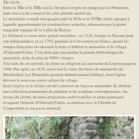
XIe siècle.
Entre le XIIe et le XIIIe siècle, l'hospice est pris en charge par les Prémontés,
mais rien n'a été conservé de cette période médiévale.
Le monastère connaît son apogée entre le XVIe et le XVIIIe siècle, époque à
laquelle appartiennent les constructions actuelles, rehaussées par la pierre
rougeâtre typique de la vallée de Baztan.
Le bâtiment a connu deux grands incendies : en 1526, lorsque la Navarre perd
son indépendance, et en 1793, pendant la Convention en France, quand les
troupes françaises envahissent la zone et brûlent le monastère et le village
d'Urdazubi/Urdax. C'est alors que sera perdue la grande bibliothèque du
monastère, riche de plus de 9000 volumes.
À la suite de cet épisode, les frères se réfugient au sanctuaire de Loyola jusqu'en
1806. Peu après, en 1839, intervient la vente des biens de mainmorte de
Mendizábal. Les Prémontés quittent définitivement l'abbaye, dont l'église
devient le nouveau centre cultuel du village.
Seuls l'église et le cloître ont été conservés de l'ancien monastère. Ils abritent
une collection permanente de peinture et de sculpture contemporaines. Au-
dessus du cloître, diverses projections audiovisuelles et autres panneaux
évoquent l'histoire d'Urdazubi/Urdax, sa relation avec le Chemin de
Compostelle et son passé monacal.