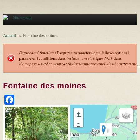
Aller au contenu principal
Main menu
Accueil
»
Fontaine des moines
Deprecated function
: Required parameter $data follows optional
parameter $conditions dans
include_once()
(ligne
1439
dans
Message d'erreur
/homepages/19/d732246248/htdocs/fontaines/includes/bootstrap.inc
).
Fontaine des moines
Facebook
+
-