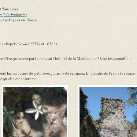
Atlantiques
y (Via Podensis)
e Amikuze et Ostibarre
link is external)
e la chapelle (q=43.2277+-01.0763).
n Cize passaient par Larceveau l'hôpital de la Madeleine d'Uziat les accueillait.
ourd'hui en ruine) du petit bourg d'arros de se signer. Et prendre de l'eau a la sour
é qu elle est chlorurée.