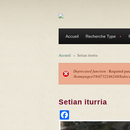
Aller au contenu principal
Accueil
Recherche Type
Accueil
»
Setian iturria
Deprecated function
: Required par
/homepages/19/d732246248/htdocs/f
Message d'erreu
Setian iturria
Facebook