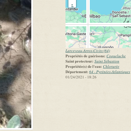
-
Larceveau-Arros-Civits (64)
Propriétés de guérisons:
Coqueluche
Saint protecteur:
Saint Sébastien
Propriétée(s) de l'eau:
Chlorurée
Département:
64 - Pyrénées-Atlantiques
01/24/2021 - 18:26