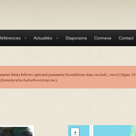
Références
Actualités
Diaporama
Connexe
Contact
ameter $data follows optional parameter $conditions dans
include_once()
(ligne
14
ontaines/includes/bootstrap.inc
).
r
+