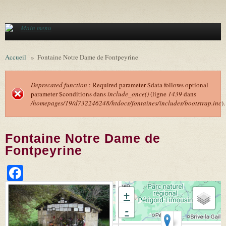
Aller au contenu principal
Main menu
Accueil
»
Fontaine Notre Dame de Fontpeyrine
Deprecated function
: Required parameter $data follows optional
parameter $conditions dans
include_once()
(ligne
1439
dans
Message d'erreur
/homepages/19/d732246248/htdocs/fontaines/includes/bootstrap.inc
).
Fontaine Notre Dame de
Fontpeyrine
Facebook
+
-