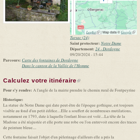
(link is external)
| Map data ©
(link 
Leaflet
Google
exter
Tursac (24)
Saint protecteur:
Notre Dame
Département:
24 - Dordogne
09/20/2024 - 15:44
Parcours:
Carte des fontaines de Dordogne
Dans le canton de la Vallée de l'Homme
Calculez votre itinéraire
(link is external)
Pour s'y rendre:
A l'angle de la mairie prendre le chemin rural de Fontpeyrine
Historique:
La statue de Notre Dame qui date peut-être de l'époque gothique, est toujours
visible au fond d'un petit édifice....Elle a souffert de nombreuses mutilations,
notamment en 1793, date à laquelle l'enfant Jésus est volé....La tête de la
Madone a été réajustée et elle porte une robe ou l'on entrevoit encore des traces
de peinture bleue....
Cette fontaine faisait l'objet d'un pèlerinage d'ailleurs elle a pris la