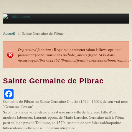
Aller au contenu principal
Main menu
Accueil
»
Sainte Germaine de Pibrac
Deprecated function
: Required parameter $data follows optional
parameter $conditions dans
include_once()
(ligne
1439
dans
Message d'erreur
/homepages/19/d732246248/htdocs/fontaines/includes/bootstrap.inc
).
Sainte Germaine de Pibrac
Facebook
Germaine de Pibrac ou Sainte Germaine Cousin (1579 - 1601), de son vrai nom
"Germaine Cousin".
Sa courte vie de vingt-deux ans est une merveille de la grâce. Fille d'un
modeste laboureur, Laurent, époux de Marie Laroche, Germaine naît à Pibrac
petit village près de Toulouse, en 1579. Atteinte de scrofules (adénopathie
tuberculeuse), elle a aussi une main atrophiée.