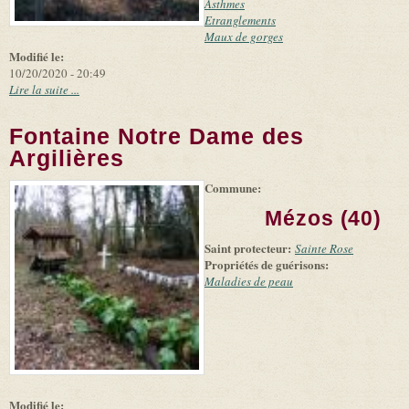
Asthmes
Etranglements
Maux de gorges
Modifié le:
10/20/2020 - 20:49
Lire la suite ...
Fontaine Notre Dame des
Argilières
Commune:
(link is
|
Leaflet
+
external)
Tiles
Bing
Mézos (40)
(link is
©
-
external)
Microsoft
Saint protecteur:
Sainte Rose
and
Propriétés de guérisons:
suppliers
Maladies de peau
Modifié le: