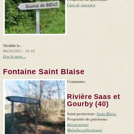
Cure de jouvence
Modifié le:
08/26/2021 - 19:10
Lire la suite ...
Fontaine Saint Blaise
Commune:
(link is
|
Leaflet
+
external)
Tiles
Bing
(link is
©
-
Rivière Saas et
external)
Microsoft
and
Gourby (40)
suppliers
Saint protecteur:
Saint Blaise
Propriétés de guérisons:
Intoxications
Maladies infectieuses