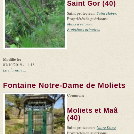
-
Saint Gor (40)
external)
Microsoft
and
Saint protecteur:
suppliers
Saint Hubert
Propriétés de guérisons:
Maux d'estomac
Problèmes urinaires
Modifié le:
03/10/2019 - 11:18
Lire la suite ...
Fontaine Notre-Dame de Moliets
Commune:
(link is
|
Leaflet
+
external)
Tiles
Bing
(link is
©
-
Moliets et Maâ
external)
Microsoft
and
(40)
suppliers
Saint protecteur:
Notre Dame
Propriétés de guérisons: