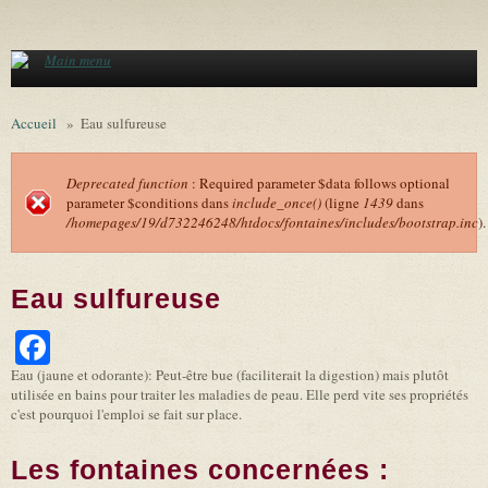
Aller au contenu principal
Main menu
Accueil
»
Eau sulfureuse
Deprecated function
: Required parameter $data follows optional
parameter $conditions dans
include_once()
(ligne
1439
dans
Message d'erreur
/homepages/19/d732246248/htdocs/fontaines/includes/bootstrap.inc
).
Eau sulfureuse
Facebook
Eau (jaune et odorante): Peut-être bue (faciliterait la digestion) mais plutôt
utilisée en bains pour traiter les maladies de peau
. Elle perd vite ses propriétés
c'est pourquoi l'emploi se fait sur place.
Les fontaines concernées :