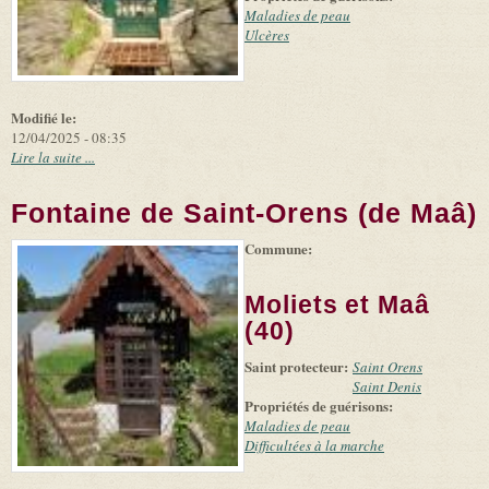
Maladies de peau
Ulcères
Modifié le:
12/04/2025 - 08:35
Lire la suite ...
Fontaine de Saint-Orens (de Maâ)
Commune:
(link is
|
Leaflet
+
external)
Tiles
Bing
(link is
©
-
Moliets et Maâ
external)
Microsoft
and
(40)
suppliers
Saint protecteur:
Saint Orens
Saint Denis
Propriétés de guérisons:
Maladies de peau
Difficultées à la marche