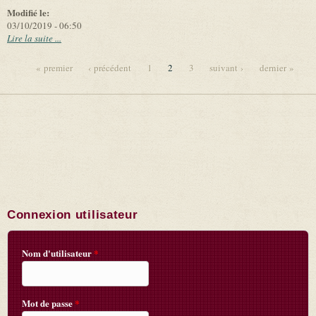
Modifié le:
03/10/2019 - 06:50
Lire la suite ...
« premier
‹ précédent
1
2
3
suivant ›
dernier »
Pages
Connexion utilisateur
Nom d'utilisateur
*
Mot de passe
*