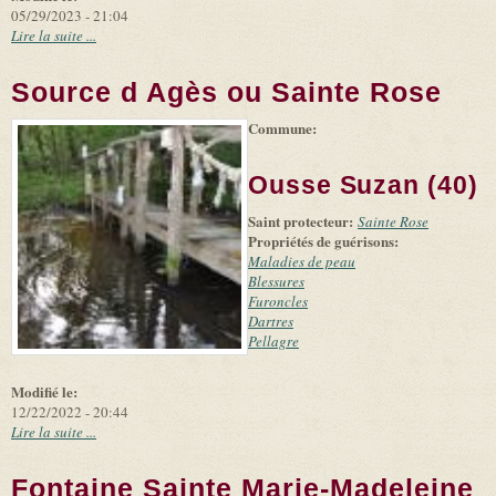
05/29/2023 - 21:04
Lire la suite ...
Source d Agès ou Sainte Rose
Commune:
(link is
|
Leaflet
+
external)
Tiles
Bing
(link is
©
-
Ousse Suzan (40)
external)
Microsoft
and
Saint protecteur:
suppliers
Sainte Rose
Propriétés de guérisons:
Maladies de peau
Blessures
Furoncles
Dartres
Pellagre
Modifié le:
12/22/2022 - 20:44
Lire la suite ...
Fontaine Sainte Marie-Madeleine