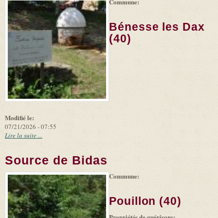
Commune:
(link is
|
Leaflet
+
external)
Tiles
Bing
(link is
©
-
Bénesse les Dax
external)
Microsoft
and
(40)
suppliers
Modifié le:
07/21/2026 - 07:55
Lire la suite ...
Source de Bidas
Commune:
(link is
|
Leaflet
+
external)
Tiles
Bing
(link is
©
-
Pouillon (40)
external)
Microsoft
and
Propriétés de guérisons:
suppliers