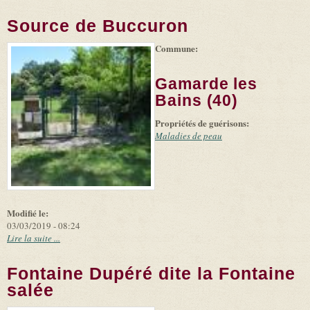
Source de Buccuron
Commune:
(link is
|
Leaflet
+
external)
Tiles
Bing
(link is
©
-
Gamarde les
external)
Microsoft
and
Bains (40)
suppliers
Propriétés de guérisons:
Maladies de peau
Modifié le:
03/03/2019 - 08:24
Lire la suite ...
Fontaine Dupéré dite la Fontaine
salée