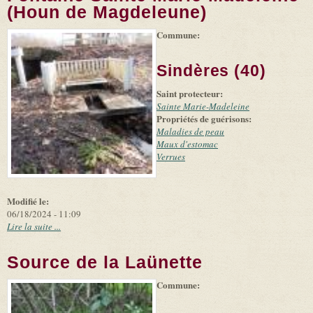
(Houn de Magdeleune)
Commune:
(link is
|
Leaflet
+
external)
Tiles
Bing
(link is
©
-
Sindères (40)
external)
Microsoft
and
Saint protecteur:
suppliers
Sainte Marie-Madeleine
Propriétés de guérisons:
Maladies de peau
Maux d'estomac
Verrues
Modifié le:
06/18/2024 - 11:09
Lire la suite ...
Source de la Laünette
Commune:
(link is
|
Leaflet
+
external)
Tiles
Bing
(link is
©