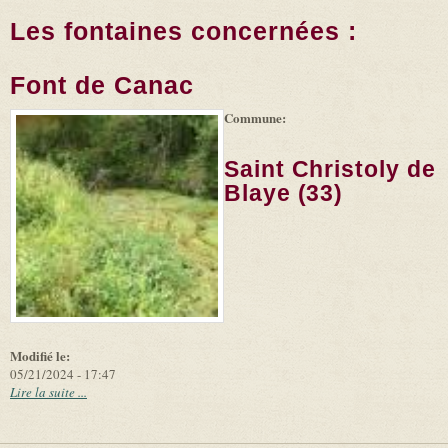
Les fontaines concernées :
Font de Canac
Commune:
(link is
|
Leaflet
+
external)
Tiles
Bing
(link is
©
-
Saint Christoly de
external)
Microsoft
and
Blaye (33)
suppliers
Modifié le:
05/21/2024 - 17:47
Lire la suite ...