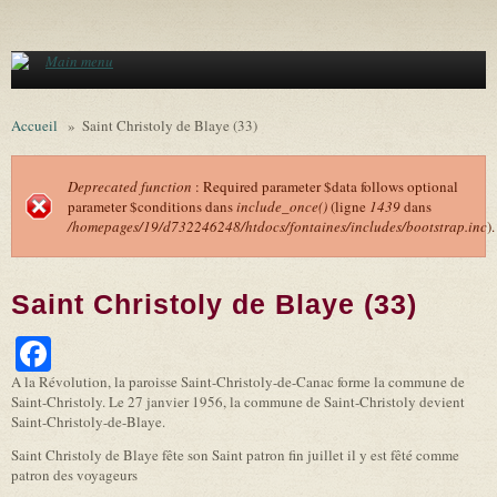
Aller au contenu principal
Main menu
Accueil
»
Saint Christoly de Blaye (33)
Deprecated function
: Required parameter $data follows optional
parameter $conditions dans
include_once()
(ligne
1439
dans
Message d'erreur
/homepages/19/d732246248/htdocs/fontaines/includes/bootstrap.inc
).
Saint Christoly de Blaye (33)
Facebook
A la Révolution, la paroisse Saint-Christoly-de-Canac forme la commune de
Saint-Christoly. Le 27 janvier 1956, la commune de Saint-Christoly devient
Saint-Christoly-de-Blaye.
Saint Christoly de Blaye fête son Saint patron fin juillet il y est fêté comme
patron des voyageurs