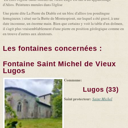
d'Alios. Peintures murales dans l'église
Une pierre dite La Pierre du Diable est un bloc d'allios (ou poudingue
ferrugineux ) situé sur la Butte de Montespiout, sur lequel a été gravé, à une
date inconnue, un énorme main. Bien que certains y voit la table d'un dolmen,
il s'agit plus vraisemblablement d'une pierre en position géologique comme en
en trouve d'autres aux alentours.
Les fontaines concernées :
Fontaine Saint Michel de Vieux
Lugos
Commune:
(link is
|
Leaflet
+
external)
Tiles
Bing
Lugos (33)
(link is
©
-
external)
Microsoft
Saint protecteur:
Saint Michel
and
suppliers