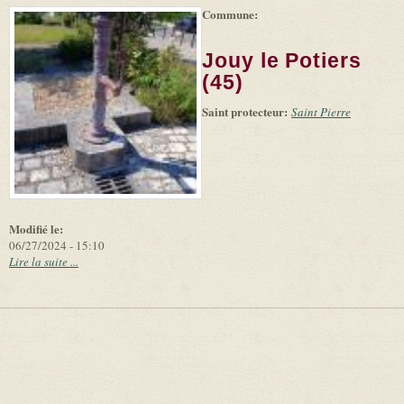
Commune:
(link is
|
Leaflet
+
external)
Tiles
Bing
(link is
©
-
Jouy le Potiers
external)
Microsoft
and
(45)
suppliers
Saint protecteur:
Saint Pierre
Modifié le:
06/27/2024 - 15:10
Lire la suite ...