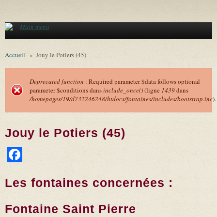
Aller au contenu principal
Main menu
Accueil
»
Jouy le Potiers (45)
Deprecated function
: Required parameter $data follows optional
parameter $conditions dans
include_once()
(ligne
1439
dans
Message d'erreur
/homepages/19/d732246248/htdocs/fontaines/includes/bootstrap.inc
).
Jouy le Potiers (45)
Facebook
Les fontaines concernées :
Fontaine Saint Pierre