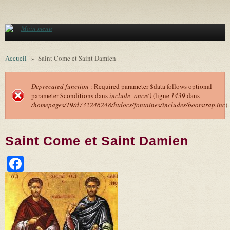
Aller au contenu principal
Main menu
Accueil
»
Saint Come et Saint Damien
Deprecated function
: Required parameter $data follows optional
parameter $conditions dans
include_once()
(ligne
1439
dans
Message d'erreur
/homepages/19/d732246248/htdocs/fontaines/includes/bootstrap.inc
).
Saint Come et Saint Damien
Facebook