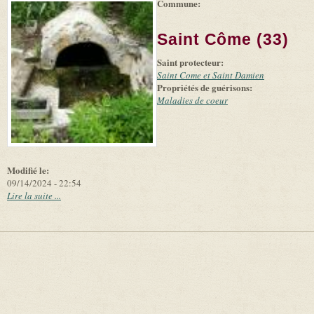
Commune:
(link is
|
Leaflet
+
external)
Tiles
Bing
(link is
©
-
Saint Côme (33)
external)
Microsoft
and
Saint protecteur:
suppliers
Saint Come et Saint Damien
Propriétés de guérisons:
Maladies de coeur
Modifié le:
09/14/2024 - 22:54
Lire la suite ...