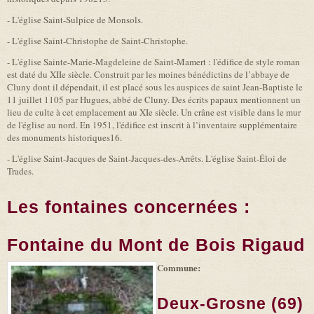
- L'église Saint-Sulpice de Monsols.
- L'église Saint-Christophe de Saint-Christophe.
- L'église Sainte-Marie-Magdeleine de Saint-Mamert : l'édifice de style roman
est daté du XIIe siècle. Construit par les moines bénédictins de l’abbaye de
Cluny dont il dépendait, il est placé sous les auspices de saint Jean-Baptiste le
11 juillet 1105 par Hugues, abbé de Cluny. Des écrits papaux mentionnent un
lieu de culte à cet emplacement au XIe siècle. Un crâne est visible dans le mur
de l'église au nord. En 1951, l'édifice est inscrit à l’inventaire supplémentaire
des monuments historiques16.
- L'église Saint-Jacques de Saint-Jacques-des-Arrêts. L'église Saint-Éloi de
Trades.
Les fontaines concernées :
Fontaine du Mont de Bois Rigaud
Commune:
(link is
|
Leaflet
+
external)
Tiles
Bing
(link is
©
-
Deux-Grosne (69)
external)
Microsoft