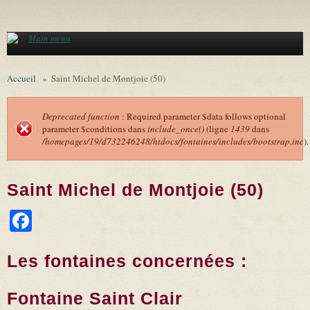
Aller au contenu principal
Main menu
Accueil
»
Saint Michel de Montjoie (50)
Deprecated function
: Required parameter $data follows optional
parameter $conditions dans
include_once()
(ligne
1439
dans
Message d'erreur
/homepages/19/d732246248/htdocs/fontaines/includes/bootstrap.inc
).
Saint Michel de Montjoie (50)
Facebook
Les fontaines concernées :
Fontaine Saint Clair