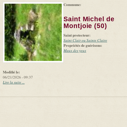
Commune:
(link is
|
Leaflet
+
external)
Tiles
Bing
(link is
©
-
Saint Michel de
external)
Microsoft
and
Montjoie (50)
suppliers
Saint protecteur:
Saint Clair ou Sainte Claire
Propriétés de guérisons:
Maux des yeux
Modifié le:
06/21/2026 - 09:37
Lire la suite ...