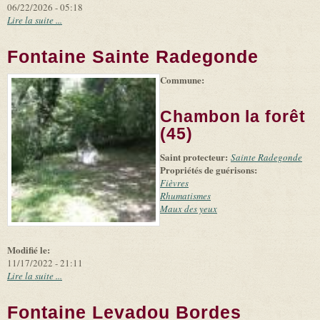
06/22/2026 - 05:18
Lire la suite ...
Fontaine Sainte Radegonde
Commune:
(link is
|
Leaflet
+
external)
Tiles
Bing
(link is
©
-
Chambon la forêt
external)
Microsoft
and
(45)
suppliers
Saint protecteur:
Sainte Radegonde
Propriétés de guérisons:
Fièvres
Rhumatismes
Maux des yeux
Modifié le:
11/17/2022 - 21:11
Lire la suite ...
Fontaine Levadou Bordes