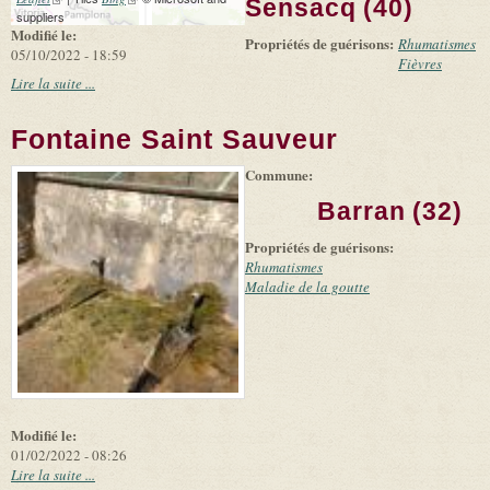
Sensacq (40)
suppliers
Modifié le:
Propriétés de guérisons:
Rhumatismes
05/10/2022 - 18:59
Fièvres
Lire la suite ...
Fontaine Saint Sauveur
Commune:
(link is
|
Leaflet
+
external)
Tiles
Bing
Barran (32)
(link is
©
-
external)
Microsoft
Propriétés de guérisons:
and
suppliers
Rhumatismes
Maladie de la goutte
Modifié le:
01/02/2022 - 08:26
Lire la suite ...