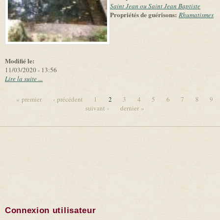
Saint Jean ou Saint Jean Baptiste
Propriétés de guérisons:
Rhumatismes
Modifié le:
11/03/2020 - 13:56
Lire la suite ...
« premier
‹ précédent
1
2
3
4
5
6
7
8
9
suivant ›
dernier »
Pages
Connexion utilisateur