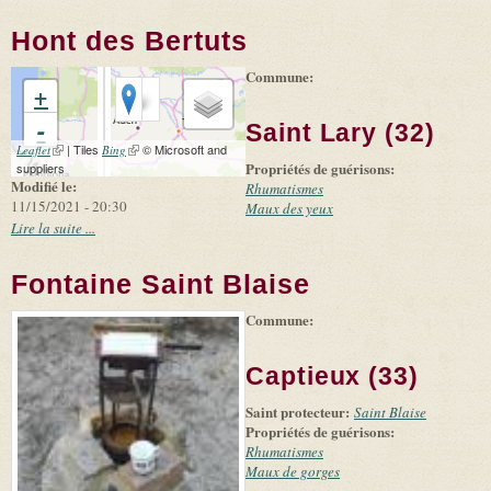
Hont des Bertuts
Commune:
+
-
Saint Lary (32)
(link is external)
| Tiles
(link is external)
© Microsoft and
Leaflet
Bing
Propriétés de guérisons:
suppliers
Modifié le:
Rhumatismes
11/15/2021 - 20:30
Maux des yeux
Lire la suite ...
Fontaine Saint Blaise
Commune:
(link is
|
Leaflet
+
external)
Tiles
Bing
(link is
©
-
Captieux (33)
external)
Microsoft
and
Saint protecteur:
suppliers
Saint Blaise
Propriétés de guérisons:
Rhumatismes
Maux de gorges