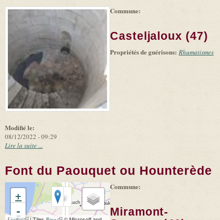
Commune:
(link is
|
Leaflet
+
external)
Tiles
Bing
(link is
©
-
Casteljaloux (47)
external)
Microsoft
and
Propriétés de guérisons:
suppliers
Rhumatismes
Modifié le:
08/12/2022 - 09:29
Lire la suite ...
Font du Paouquet ou Hounterède
Commune:
+
-
Miramont-
(link is external)
| Tiles
(link is external)
© Microsoft and
Leaflet
Bing