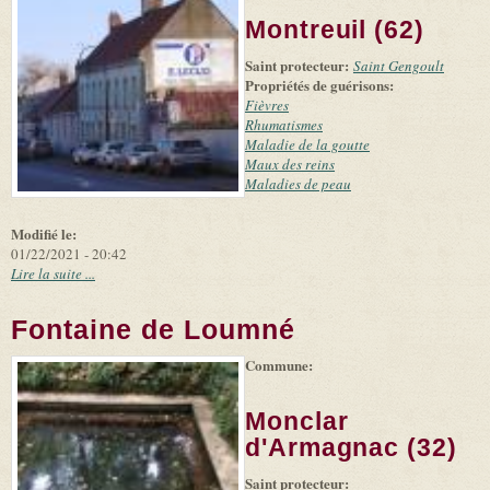
(link is
©
-
Montreuil (62)
external)
Microsoft
and
Saint protecteur:
suppliers
Saint Gengoult
Propriétés de guérisons:
Fièvres
Rhumatismes
Maladie de la goutte
Maux des reins
Maladies de peau
Modifié le:
01/22/2021 - 20:42
Lire la suite ...
Fontaine de Loumné
Commune:
(link is
|
Leaflet
+
external)
Tiles
Bing
(link is
©
-
Monclar
external)
Microsoft
and
d'Armagnac (32)
suppliers
Saint protecteur: