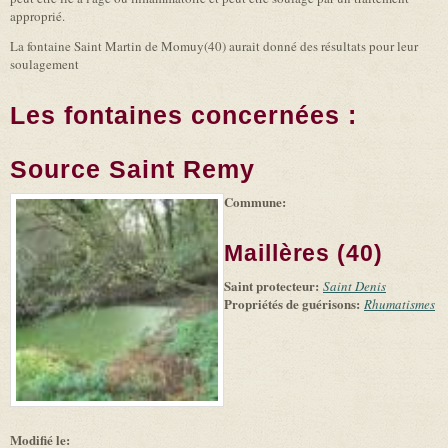
approprié.
La fontaine Saint Martin de Momuy(40) aurait donné des résultats pour leur
soulagement
Les fontaines concernées :
Source Saint Remy
Commune:
(link is
|
Leaflet
+
external)
Tiles
Bing
(link is
©
-
Maillères (40)
external)
Microsoft
and
Saint protecteur:
suppliers
Saint Denis
Propriétés de guérisons:
Rhumatismes
Modifié le: