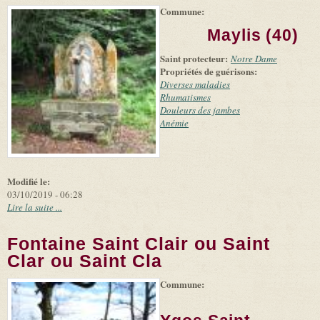
Commune:
(link is
|
Leaflet
+
external)
Tiles
Bing
Maylis (40)
(link is
©
-
external)
Microsoft
Saint protecteur:
Notre Dame
and
Propriétés de guérisons:
suppliers
Diverses maladies
Rhumatismes
Douleurs des jambes
Anémie
Modifié le:
03/10/2019 - 06:28
Lire la suite ...
Fontaine Saint Clair ou Saint
Clar ou Saint Cla
Commune:
(link is
|
Leaflet
+
external)
Tiles
Bing
(link is
©
-
external)