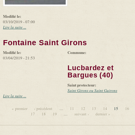
Modifié le:
03/10/2019 - 07:00
Lire la suite ...
Fontaine Saint Girons
Modifié le:
Commune:
03/04/2019 - 21:53
Lucbardez et
Bargues (40)
Saint protecteur:
Saint Girons ou Saint Guirons
Lire la suite ...
« premier
‹ précédent
…
11
12
13
14
15
16
17
18
19
…
suivant ›
dernier »
Pages