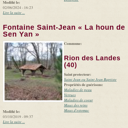
Modifié le:
02/06/2024 - 16:23
Lire la suite ...
Fontaine Saint-Jean « La houn de
Sen Yan »
Commune:
(link is
|
Leaflet
+
external)
Tiles
Bing
(link is
©
-
Rion des Landes
external)
Microsoft
and
(40)
suppliers
Saint protecteur:
Saint Jean ou Saint Jean Baptiste
Propriétés de guérisons:
Maladies de peau
Verrues
Maladies de coeur
Maux des reins
Maux d'estomac
Modifié le:
03/10/2019 - 09:37
Lire la suite ...