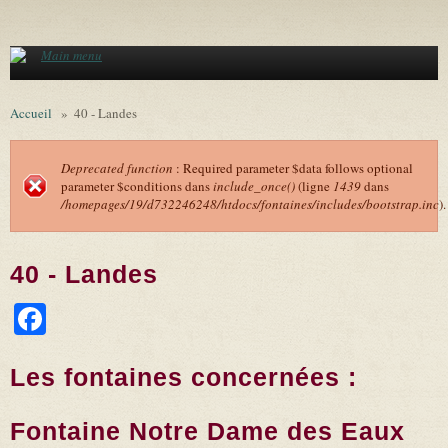
Aller au contenu principal
Main menu
Accueil
»
40 - Landes
Deprecated function
: Required parameter $data follows optional
parameter $conditions dans
include_once()
(ligne
1439
dans
Message d'erreur
/homepages/19/d732246248/htdocs/fontaines/includes/bootstrap.inc
).
40 - Landes
Facebook
Les fontaines concernées :
Fontaine Notre Dame des Eaux