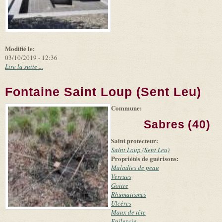
Modifié le:
03/10/2019 - 12:36
Lire la suite ...
Fontaine Saint Loup (Sent Leu)
Commune:
(link is
|
Leaflet
+
external)
Tiles
Bing
Sabres (40)
(link is
©
-
external)
Microsoft
Saint protecteur:
and
suppliers
Saint Loup (Sent Leu)
Propriétés de guérisons:
Maladies de peau
Verrues
Goitre
Rhumatismes
Ulcères
Maux de tête
Epilepsie