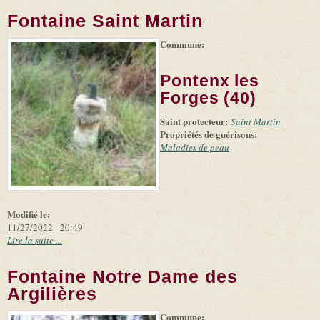
Fontaine Saint Martin
Commune:
(link is
|
Leaflet
+
external)
Tiles
Bing
(link is
©
-
Pontenx les
external)
Microsoft
and
Forges (40)
suppliers
Saint protecteur:
Saint Martin
Propriétés de guérisons:
Maladies de peau
Modifié le:
11/27/2022 - 20:49
Lire la suite ...
Fontaine Notre Dame des
Argilières
Commune:
(link is
|
Leaflet