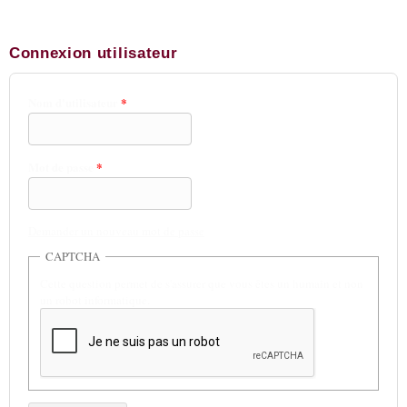
Connexion utilisateur
Nom d'utilisateur
*
Mot de passe
*
Demander un nouveau mot de passe
CAPTCHA
Cette question permet de s'assurer que vous êtes un humain et non
un robot informatique.