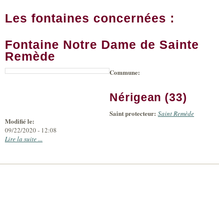
Les fontaines concernées :
Fontaine Notre Dame de Sainte
Remède
Commune:
|
Leaflet
+
Tiles
©
Bing
-
Nérigean (33)
Microsoft
and
Saint protecteur:
suppliers
Saint Remède
Modifié le:
09/22/2020 - 12:08
Lire la suite ...