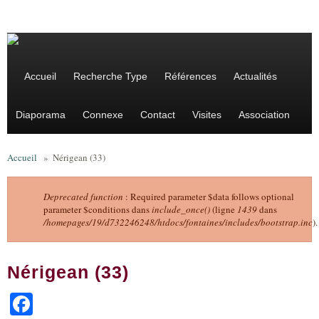
Aller au contenu principal
Accueil
Recherche Type
Références
Actualités
Diaporama
Connexe
Contact
Visites
Association
Accueil
»
Nérigean (33)
Deprecated function
: Required parameter $data follows optional
parameter $conditions dans
include_once()
(ligne
1439
dans
Message d'erreur
/homepages/19/d732246248/htdocs/fontaines/includes/bootstrap.inc
).
Nérigean (33)
Facebook