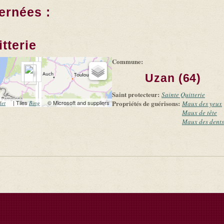
ernées :
tterie
Commune:
Uzan (64)
Saint protecteur:
Sainte Quitterie
(link is external)
| Tiles
(link is external)
© Microsoft and suppliers
Propriétés de guérisons:
let
Bing
Maux des yeux
Maux de tête
Maux des dents