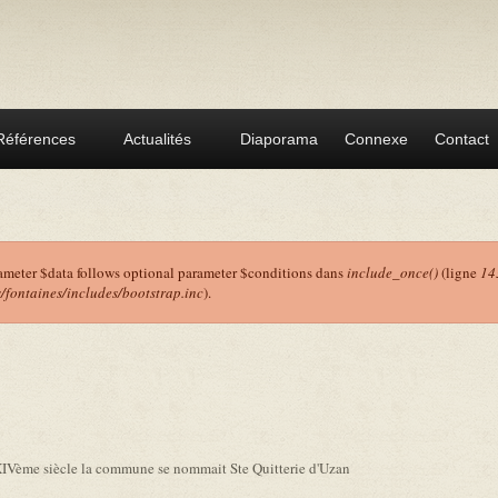
Références
Actualités
Diaporama
Connexe
Contact
ameter $data follows optional parameter $conditions dans
include_once()
(ligne
14
ontaines/includes/bootstrap.inc
).
r
XIVème siècle la commune se nommait Ste Quitterie d'Uzan