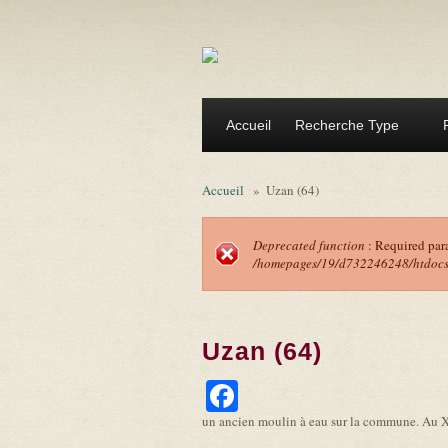
Aller au contenu principal
Accueil
Recherche Type
Accueil
»
Uzan (64)
Deprecated function
: Required par
/homepages/19/d732246248/htdocs/f
Message d'erreu
Uzan (64)
Facebook
un ancien moulin à eau sur la commune. Au 