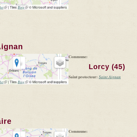
(link is external)
| Tiles
(link is external)
© Microsoft and suppliers
let
Bing
Aignan
Commune:
Lorcy (45)
Saint protecteur:
Saint Aignan
(link is external)
| Tiles
(link is external)
© Microsoft and suppliers
let
Bing
ire
Commune: