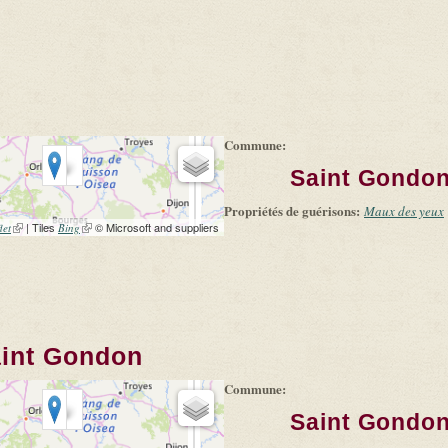
Commune:
Saint Gondon
Propriétés de guérisons:
Maux des yeux
(link is external)
| Tiles
(link is external)
© Microsoft and suppliers
let
Bing
aint Gondon
Commune:
Saint Gondon