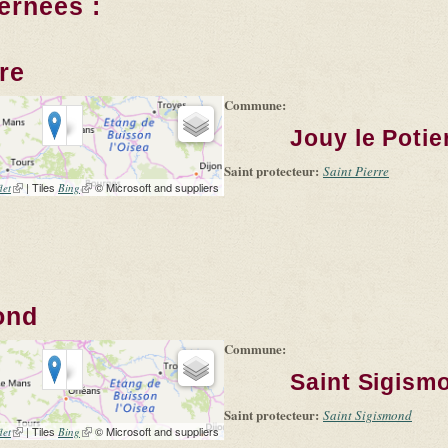
ernées :
re
Commune:
Jouy le Potie
Saint protecteur:
Saint Pierre
(link is external)
| Tiles
(link is external)
© Microsoft and suppliers
let
Bing
ond
Commune:
Saint Sigism
Saint protecteur:
Saint Sigismond
(link is external)
| Tiles
(link is external)
© Microsoft and suppliers
let
Bing