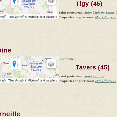
Tigy (45)
Saint protecteur:
Saint Clair ou Sainte 
(link is external)
| Tiles
(link is external)
© Microsoft and suppliers
Propriétés de guérisons:
let
Bing
Maux des yeux
oine
Commune:
Tavers (45)
Saint protecteur:
Saint Antoine
(link is external)
| Tiles
(link is external)
© Microsoft and suppliers
Propriétés de guérisons:
let
Bing
Maux des yeux
rneille