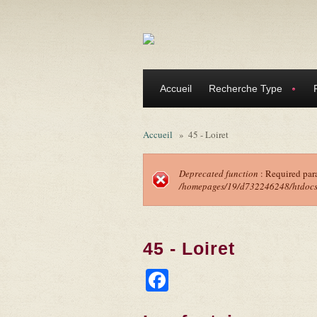
Aller au contenu principal
Accueil
Recherche Type
Accueil
»
45 - Loiret
Deprecated function
: Required par
/homepages/19/d732246248/htdocs/f
Message d'erreu
45 - Loiret
Facebook