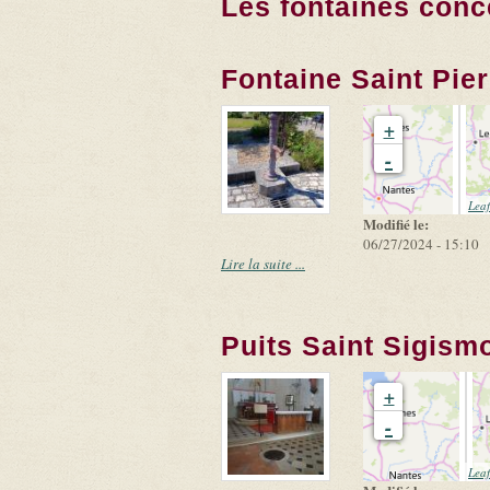
Les fontaines conc
Fontaine Saint Pier
+
-
Leaf
Modifié le:
06/27/2024 - 15:10
Lire la suite ...
Puits Saint Sigism
+
-
Leaf