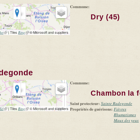
Commune:
Dry (45)
(link is external)
| Tiles
(link is external)
© Microsoft and suppliers
let
Bing
adegonde
Commune:
Chambon la f
Saint protecteur:
Sainte Radegonde
(link is external)
| Tiles
(link is external)
© Microsoft and suppliers
Propriétés de guérisons:
let
Bing
Fièvres
Rhumatismes
Maux des yeux