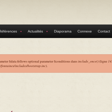
Références
Actualités
Diaporama
Connexe
Contact
ameter $data follows optional parameter $conditions dans
include_once()
(ligne
14
ontaines/includes/bootstrap.inc
).
r