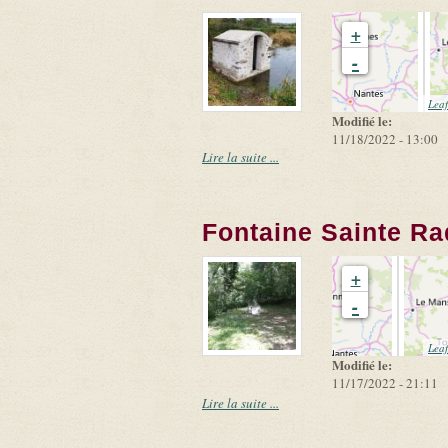
+
-
Leaf
Modifié le:
11/18/2022 - 13:00
Lire la suite ...
Fontaine Sainte R
+
-
Leaf
Modifié le:
11/17/2022 - 21:11
Lire la suite ...