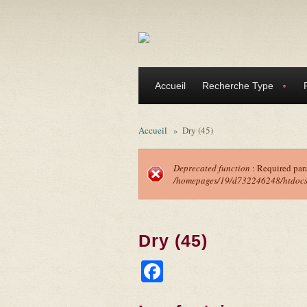
Aller au contenu principal
Accueil
Recherche Type
Accueil
»
Dry (45)
Deprecated function
: Required par
/homepages/19/d732246248/htdocs/f
Message d'erreu
Dry (45)
Facebook