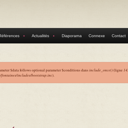
Références
Actualités
Diaporama
Connexe
Contact
ameter $data follows optional parameter $conditions dans
include_once()
(ligne
14
ontaines/includes/bootstrap.inc
).
r