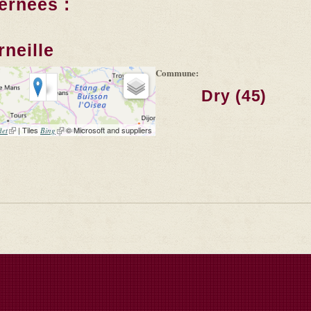
ernées :
rneille
Commune:
Dry (45)
(link is external)
| Tiles
(link is external)
© Microsoft and suppliers
let
Bing