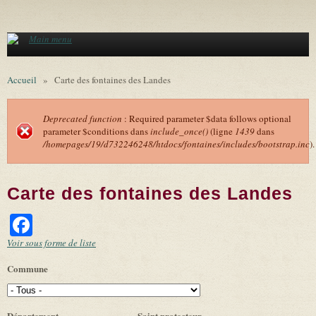
Aller au contenu principal
Main menu
Accueil
»
Carte des fontaines des Landes
Deprecated function
: Required parameter $data follows optional
parameter $conditions dans
include_once()
(ligne
1439
dans
Message d'erreur
/homepages/19/d732246248/htdocs/fontaines/includes/bootstrap.inc
).
Carte des fontaines des Landes
Facebook
Voir sous forme de liste
Commune
Département
Saint protecteur