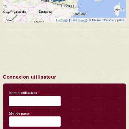
(link is external)
| Tiles
(link is external)
© Microsoft and suppliers
Leaflet
Bing
Connexion utilisateur
Nom d'utilisateur
*
Mot de passe
*