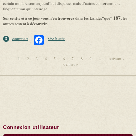
certain nombre sont aujourd’hui disparues mais d’autres conservent une
fréquentation qui interroge.
187,
Sur ce site et à ce jour vous n'en trouverez dans les Landes"que"
les
autres restent à découvrir.
Facebook
comments
Lire la suite
de Préliminaire
0
1
2
3
4
5
6
7
8
9
…
suivant ›
dernier »
Pages
Connexion utilisateur