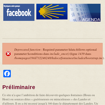
Deprecated function
: Required parameter $data follows optional
parameter $conditions dans
include_once()
(ligne
1439
dans
Message d'erreur
/homepages/19/d732246248/htdocs/fontaines/includes/bootstrap.inc
).
Facebook
Préliminaire
Ce site n’a que l’ambition de faire découvrir quelques fontaines (Houn ou
Hont) ou sources dites « guérisseuses ou miraculeuses » des Landes et
d'ailleurs. Il en a été recensé jusqu'à
dans le département des Landes. Un
300