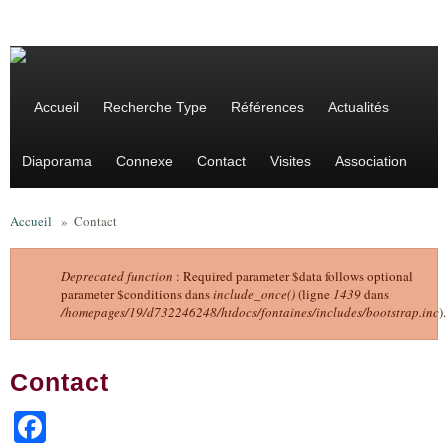
Aller au contenu principal
Accueil
Recherche Type
Références
Actualités
Diaporama
Connexe
Contact
Visites
Association
Accueil
»
Contact
Deprecated function
: Required parameter $data follows optional
parameter $conditions dans
include_once()
(ligne
1439
dans
Message d'erreur
/homepages/19/d732246248/htdocs/fontaines/includes/bootstrap.inc
).
Contact
Facebook