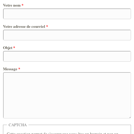
Votre nom
*
Votre adresse de courriel
*
Objet
*
Message
*
CAPTCHA
Cette question permet de s'assurer que vous êtes un humain et non un