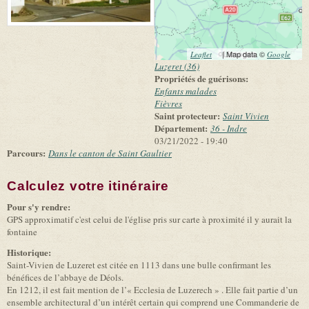
(link is external)
| Map data ©
(link 
Leaflet
Google
exter
Luzeret (36)
Propriétés de guérisons:
Enfants malades
Fièvres
Saint protecteur:
Saint Vivien
Département:
36 - Indre
03/21/2022 - 19:40
Parcours:
Dans le canton de Saint Gaultier
Calculez votre itinéraire
(link is external)
Pour s'y rendre:
GPS approximatif c'est celui de l'église pris sur carte à proximité il y aurait la
fontaine
Historique:
Saint-Vivien de Luzeret est citée en 1113 dans une bulle confirmant les
bénéfices de l’abbaye de Déols.
En 1212, il est fait mention de l’« Ecclesia de Luzerech » . Elle fait partie d’un
ensemble architectural d’un intérêt certain qui comprend une Commanderie de