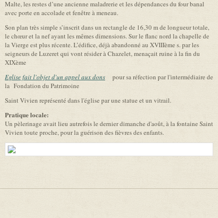
Malte, les restes d’une ancienne maladrerie et les dépendances du four banal
avec porte en accolade et fenêtre à meneau.
Son plan très simple s’inscrit dans un rectangle de 16,30 m de longueur totale,
le chœur et la nef ayant les mêmes dimensions. Sur le flanc nord la chapelle de
la Vierge est plus récente. L’édifice, déjà abandonné au XVIIIème s. par les
seigneurs de Luzeret qui vont résider à Chazelet, menaçait ruine à la fin du
XIXème
Eglise fait l'objet d'un appel aux dons
(link is external)
pour sa réfection par l'intermédiaire de
la Fondation du Patrimoine
Saint Vivien représenté dans l'église par une statue et un vitrail.
Pratique locale:
Un pèlerinage avait lieu autrefois le dernier dimanche d'août, à la fontaine Saint
Vivien toute proche, pour la guérison des fièvres des enfants.