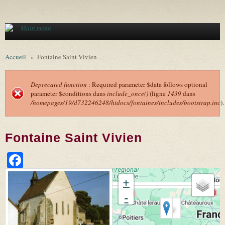
Aller au contenu principal
Main menu
Accueil
»
Fontaine Saint Vivien
Deprecated function
: Required parameter $data follows optional
parameter $conditions dans
include_once()
(ligne
1439
dans
Message d'erreur
/homepages/19/d732246248/htdocs/fontaines/includes/bootstrap.inc
).
Fontaine Saint Vivien
Facebook
+
-