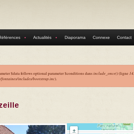
Références
Actualités
Diaporama
Connexe
Contact
ameter $data follows optional parameter $conditions dans
include_once()
(ligne
14
ontaines/includes/bootstrap.inc
).
r
eille
+