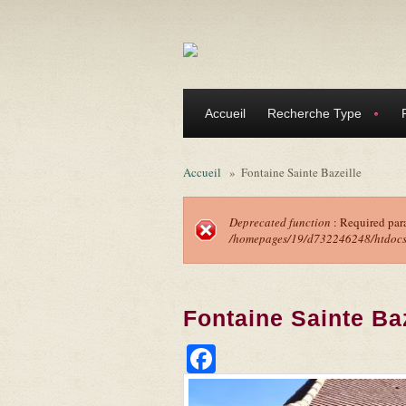
Aller au contenu principal
Accueil
Recherche Type
Accueil
»
Fontaine Sainte Bazeille
Deprecated function
: Required par
/homepages/19/d732246248/htdocs/f
Message d'erreu
Fontaine Sainte Baz
Facebook