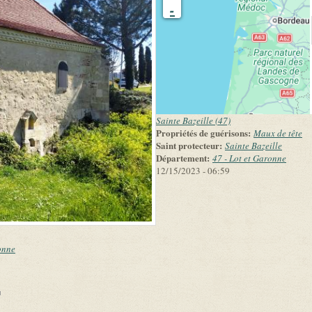
-
Sainte Bazeille (47)
Propriétés de guérisons:
Maux de tête
Saint protecteur:
Sainte Bazeille
Département:
47 - Lot et Garonne
12/15/2023 - 06:59
onne
link is external)