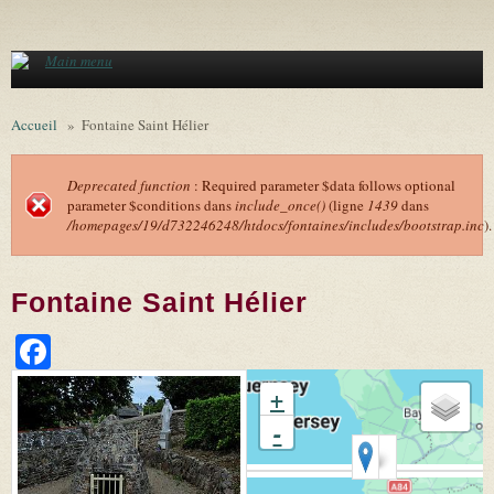
Aller au contenu principal
Main menu
Accueil
»
Fontaine Saint Hélier
Deprecated function
: Required parameter $data follows optional
parameter $conditions dans
include_once()
(ligne
1439
dans
Message d'erreur
/homepages/19/d732246248/htdocs/fontaines/includes/bootstrap.inc
).
Fontaine Saint Hélier
Facebook
+
-