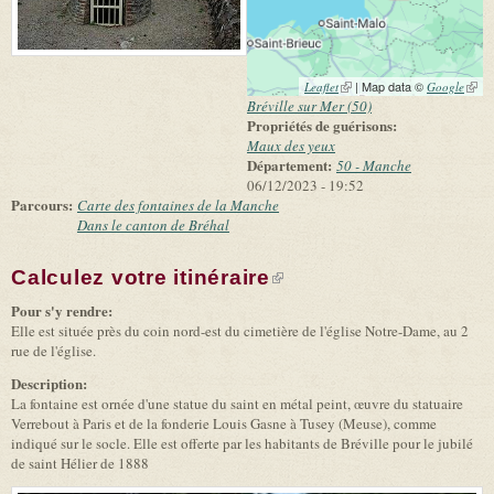
(link is external)
| Map data ©
(link 
Leaflet
Google
exter
Bréville sur Mer (50)
Propriétés de guérisons:
Maux des yeux
Département:
50 - Manche
06/12/2023 - 19:52
Parcours:
Carte des fontaines de la Manche
Dans le canton de Bréhal
Calculez votre itinéraire
(link is external)
Pour s'y rendre:
Elle est située près du coin nord-est du cimetière de l'église Notre-Dame, au 2
rue de l'église.
Description:
La fontaine est ornée d'une statue du saint en métal peint, œuvre du statuaire
Verrebout à Paris et de la fonderie Louis Gasne à Tusey (Meuse), comme
indiqué sur le socle. Elle est offerte par les habitants de Bréville pour le jubilé
de saint Hélier de 1888