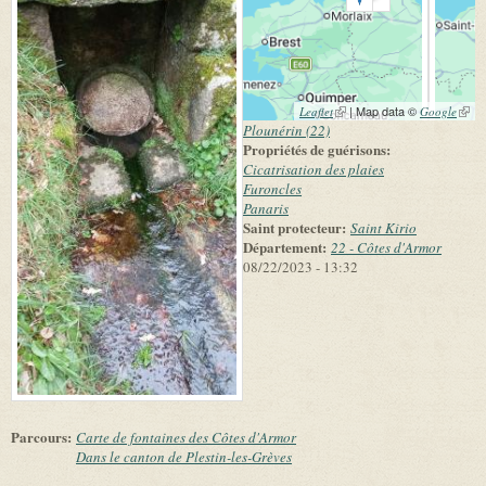
(link is external)
| Map data ©
(link 
Leaflet
Google
exter
Plounérin (22)
Propriétés de guérisons:
Cicatrisation des plaies
Furoncles
Panaris
Saint protecteur:
Saint Kirio
Département:
22 - Côtes d'Armor
08/22/2023 - 13:32
Parcours:
Carte de fontaines des Côtes d'Armor
Dans le canton de Plestin-les-Grèves