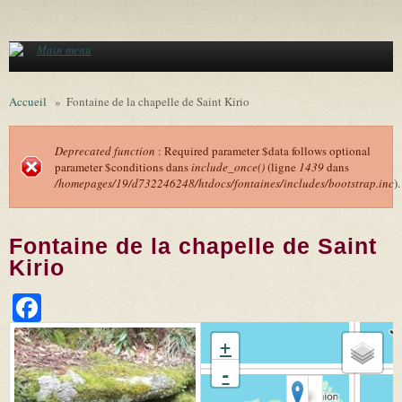
Aller au contenu principal
Main menu
Accueil
»
Fontaine de la chapelle de Saint Kirio
Deprecated function
: Required parameter $data follows optional
parameter $conditions dans
include_once()
(ligne
1439
dans
Message d'erreur
/homepages/19/d732246248/htdocs/fontaines/includes/bootstrap.inc
).
Fontaine de la chapelle de Saint
Kirio
Facebook
+
-