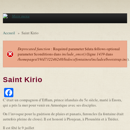
Aller au contenu principal
Main menu
Accueil
»
Saint Kirio
Deprecated function
: Required parameter $data follows optional
parameter $conditions dans
include_once()
(ligne
1439
dans
Message d'erreur
/homepages/19/d732246248/htdocs/fontaines/includes/bootstrap.inc
).
Saint Kirio
Facebook
C’était un compagnon d’Efflam, prince irlandais du 5e siècle, marié à Enora,
qui a pris la mer pour venir en Armorique avec ses disciples.
On l’invoque pour la guérison de plaies et panaris, furoncles (la fontaine était
autrefois pleine de clous). Il est honoré à Ploujean, à Plounérin et à Trédez.
Il est fêté le 9 juillet