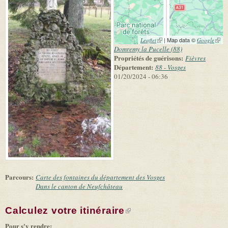
(link is external)
| Map data ©
(link 
Leaflet
Google
exter
Domremy la Pucelle (88)
Propriétés de guérisons:
Fièvres
Département:
88 - Vosges
01/20/2024 - 06:36
Parcours:
Carte des fontaines du département des Vosges
Dans le canton de Neufchâteau
Calculez votre itinéraire
(link is external)
Pour s'y rendre: