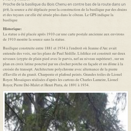
Proche de la basilique du Bois Chenu en contre bas de la route dans un
pré,
la source a été déplacée pour la construction de la basilique par des drains
et des tuyaux car elle été située plus dans le côteau. Le GPS indique la
basilique
Historique:
La statue a été placée après 1910 car une carte postale ancienne aux environs
de 1910 montre la source sans la statue.
Basilique construite entre 1881 et 1934 à l'endroit où Jeanne d'Arc avait
entendu des voix, sur les plans de Paul Sédille. L'édifice est construit sur deux
niveaux (crypte de plain pied avec le parvis, nef au niveau supérieur) , sur un
plan en croix latine ponctué par un clocher porche en façade et un dôme à la
croisée du transept. Architecture polychrome avec alternance de la pierre
d'Euville et du granit. Charpente et plafond peints. Grandes toiles de Lionel
Royer. Mosaïques réalisées d'après les cartons de Charles Lameire, Lionel
Royer, Pierre Dié-Malet et Henri Pinta, de 1891 à 1934.