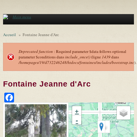
Aller au contenu principal
Main menu
Accueil
»
Fontaine Jeanne d'Arc
Deprecated function
: Required parameter $data follows optional
parameter $conditions dans
include_once()
(ligne
1439
dans
Message d'erreur
/homepages/19/d732246248/htdocs/fontaines/includes/bootstrap.inc
).
Fontaine Jeanne d'Arc
Facebook
+
-