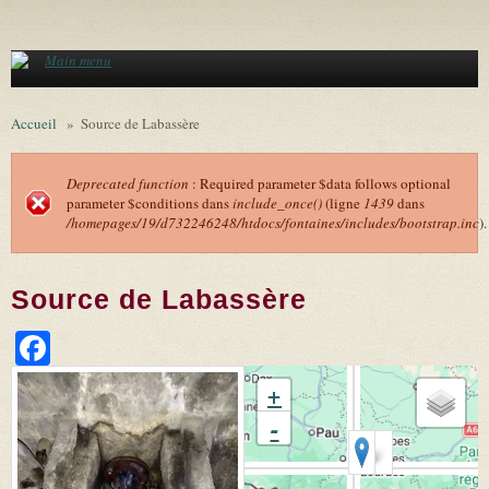
Aller au contenu principal
Main menu
Accueil
»
Source de Labassère
Deprecated function
: Required parameter $data follows optional
parameter $conditions dans
include_once()
(ligne
1439
dans
Message d'erreur
/homepages/19/d732246248/htdocs/fontaines/includes/bootstrap.inc
).
Source de Labassère
Facebook
+
-