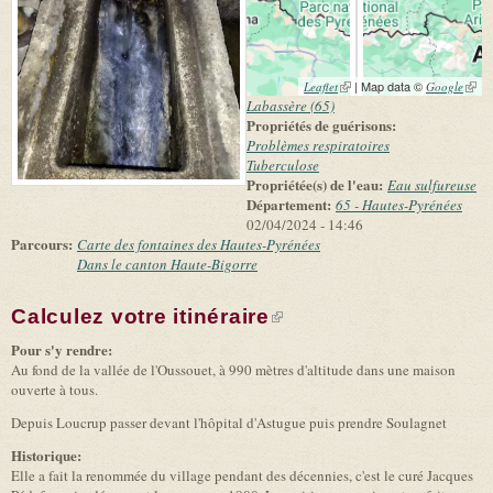
(link is external)
| Map data ©
(link 
Leaflet
Google
exter
Labassère (65)
Propriétés de guérisons:
Problèmes respiratoires
Tuberculose
Propriétée(s) de l'eau:
Eau sulfureuse
Département:
65 - Hautes-Pyrénées
02/04/2024 - 14:46
Parcours:
Carte des fontaines des Hautes-Pyrénées
Dans le canton Haute-Bigorre
Calculez votre itinéraire
(link is external)
Pour s'y rendre:
Au fond de la vallée de l'Oussouet, à 990 mètres d'altitude dans une maison
ouverte à tous.
Depuis Loucrup passer devant l'hôpital d'Astugue puis prendre Soulagnet
Historique:
Elle a fait la renommée du village pendant des décennies, c'est le curé Jacques