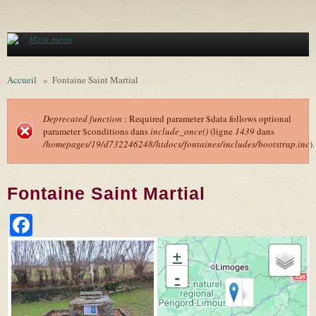
Aller au contenu principal
Main menu
Accueil
»
Fontaine Saint Martial
Deprecated function
: Required parameter $data follows optional
parameter $conditions dans
include_once()
(ligne
1439
dans
Message d'erreur
/homepages/19/d732246248/htdocs/fontaines/includes/bootstrap.inc
).
Fontaine Saint Martial
Facebook
+
-