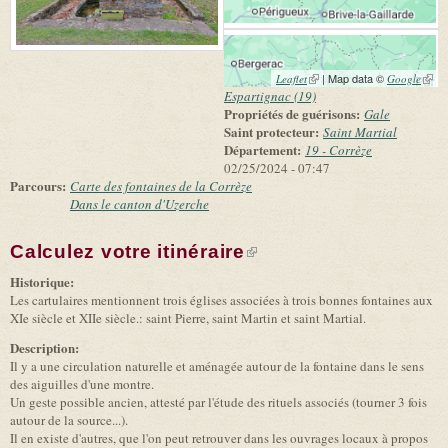
(link is external)
| Map data ©
(link 
Leaflet
Google
exter
Espartignac (19)
Propriétés de guérisons:
Gale
Saint protecteur:
Saint Martial
Département:
19 - Corrèze
02/25/2024 - 07:47
Parcours:
Carte des fontaines de la Corrèze
Dans le canton d'Uzerche
Calculez votre itinéraire
(link is external)
Historique:
Les cartulaires mentionnent trois églises associées à trois bonnes fontaines aux
XIe siècle et XIIe siècle.: saint Pierre, saint Martin et saint Martial.
Description:
Il y a une circulation naturelle et aménagée autour de la fontaine dans le sens
des aiguilles d'une montre.
Un geste possible ancien, attesté par l'étude des rituels associés (tourner 3 fois
autour de la source...).
Il en existe d'autres, que l'on peut retrouver dans les ouvrages locaux à propos