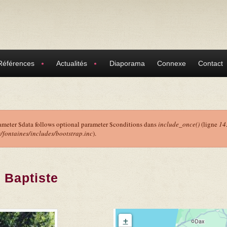
Références
Actualités
Diaporama
Connexe
Contact
ameter $data follows optional parameter $conditions dans
include_once()
(ligne
14
ontaines/includes/bootstrap.inc
).
r
 Baptiste
+