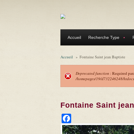
Aller au contenu principal
Accueil
Recherche Type
Accueil
»
Fontaine Saint jean Baptiste
Deprecated function
: Required par
/homepages/19/d732246248/htdocs/f
Message d'erreu
Fontaine Saint jean
Facebook