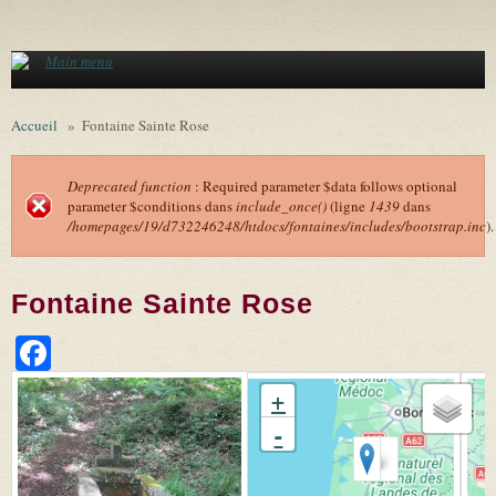
Aller au contenu principal
Main menu
Accueil
»
Fontaine Sainte Rose
Deprecated function
: Required parameter $data follows optional
parameter $conditions dans
include_once()
(ligne
1439
dans
Message d'erreur
/homepages/19/d732246248/htdocs/fontaines/includes/bootstrap.inc
).
Fontaine Sainte Rose
Facebook
+
-