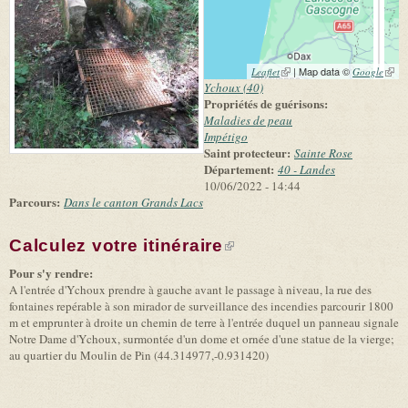
(link is external)
| Map data ©
(link 
Leaflet
Google
exter
Ychoux (40)
Propriétés de guérisons:
Maladies de peau
Impétigo
Saint protecteur:
Sainte Rose
Département:
40 - Landes
10/06/2022 - 14:44
Parcours:
Dans le canton Grands Lacs
Calculez votre itinéraire
(link is external)
Pour s'y rendre:
A l'entrée d'Ychoux prendre à gauche avant le passage à niveau, la rue des
fontaines repérable à son mirador de surveillance des incendies parcourir 1800
m et emprunter à droite un chemin de terre à l'entrée duquel un panneau signale
Notre Dame d'Ychoux, surmontée d'un dome et ornée d'une statue de la vierge;
au quartier du Moulin de Pin (44.314977,-0.931420)