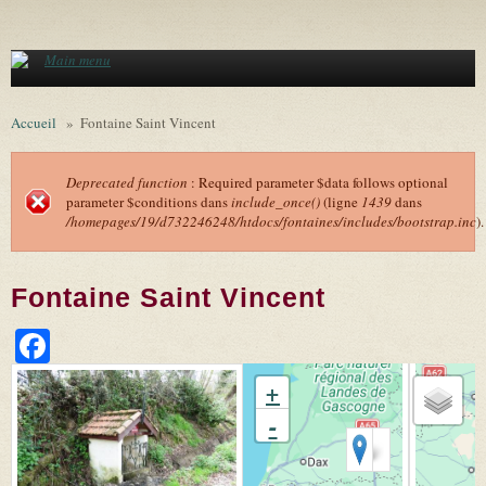
Aller au contenu principal
Main menu
Accueil
»
Fontaine Saint Vincent
Deprecated function
: Required parameter $data follows optional
parameter $conditions dans
include_once()
(ligne
1439
dans
Message d'erreur
/homepages/19/d732246248/htdocs/fontaines/includes/bootstrap.inc
).
Fontaine Saint Vincent
Facebook
+
-