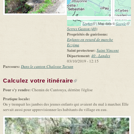
(link is external)
| Map data ©
(link 
Leaflet
Google
exter
Serres Gaston (40)
Propriétés de guérisons:
Enfants en retard de marche
Eczéma
Saint protecteur:
Saint Vincent
Département:
40 - Landes
03/10/2019 - 12:15
Parcours:
Dans le canton Chalosse Tursan
Calculez votre itinéraire
(link is external)
Pour s'y rendre:
Chemin de Cantouya, dérrière l'église
Pratique locale:
On y trempait les jambes des jeunes enfants qui avaient du mal à marcher. Elle
servait aussi pour approvisionner les habitants du village en eau.