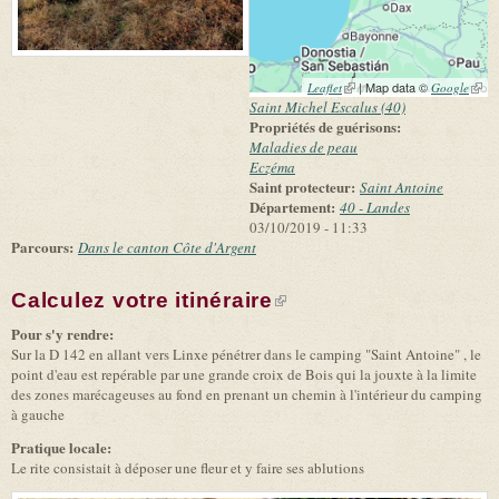
(link is external)
| Map data ©
(link 
Leaflet
Google
exter
Saint Michel Escalus (40)
Propriétés de guérisons:
Maladies de peau
Eczéma
Saint protecteur:
Saint Antoine
Département:
40 - Landes
03/10/2019 - 11:33
Parcours:
Dans le canton Côte d'Argent
Calculez votre itinéraire
(link is external)
Pour s'y rendre:
Sur la D 142 en allant vers Linxe pénétrer dans le camping "Saint Antoine" , le
point d'eau est repérable par une grande croix de Bois qui la jouxte à la limite
des zones marécageuses au fond en prenant un chemin à l'intérieur du camping
à gauche
Pratique locale:
Le rite consistait à déposer une fleur et y faire ses ablutions