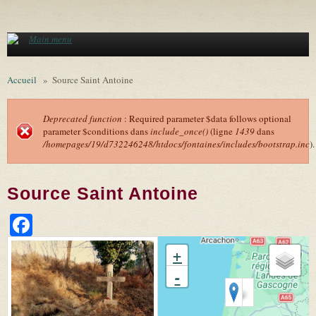
Aller au contenu principal
Main menu
Accueil
»
Source Saint Antoine
Deprecated function
: Required parameter $data follows optional
parameter $conditions dans
include_once()
(ligne
1439
dans
Message d'erreur
/homepages/19/d732246248/htdocs/fontaines/includes/bootstrap.inc
).
Source Saint Antoine
Facebook
+
-