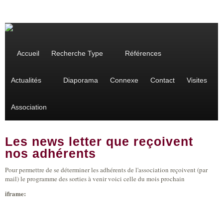
Aller au contenu principal
Accueil
Recherche Type
Références
Actualités
Diaporama
Connexe
Contact
Visites
Association
Les news letter que reçoivent
nos adhérents
Pour permettre de se déterminer les adhérents de l'association reçoivent (par
mail) le programme des sorties à venir voici celle du mois prochain
iframe: