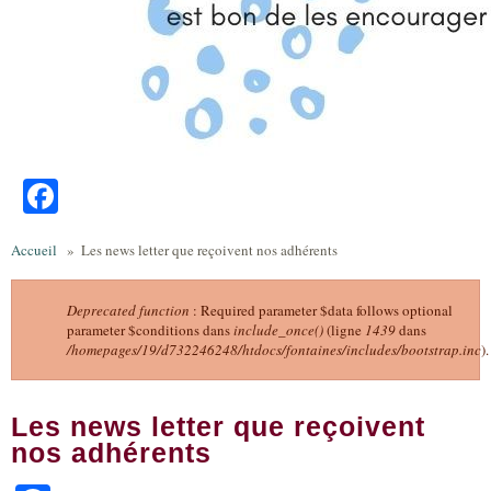
Facebook
Accueil
»
Les news letter que reçoivent nos adhérents
Deprecated function
: Required parameter $data follows optional
parameter $conditions dans
include_once()
(ligne
1439
dans
Message d'erreur
/homepages/19/d732246248/htdocs/fontaines/includes/bootstrap.inc
).
Les news letter que reçoivent
nos adhérents