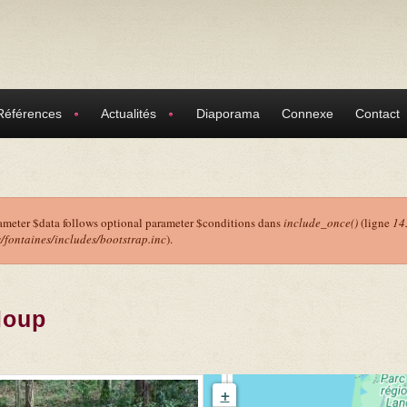
Références
Actualités
Diaporama
Connexe
Contact
ameter $data follows optional parameter $conditions dans
include_once()
(ligne
14
ontaines/includes/bootstrap.inc
).
r
loup
+