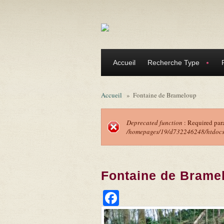
Aller au contenu principal
Accueil
Recherche Type
Accueil
»
Fontaine de Brameloup
Deprecated function
: Required par
/homepages/19/d732246248/htdocs/f
Message d'erreu
Fontaine de Brame
Facebook