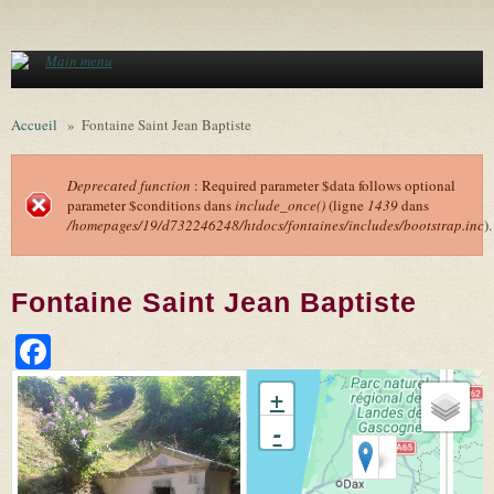
Aller au contenu principal
Main menu
Accueil
»
Fontaine Saint Jean Baptiste
Deprecated function
: Required parameter $data follows optional
parameter $conditions dans
include_once()
(ligne
1439
dans
Message d'erreur
/homepages/19/d732246248/htdocs/fontaines/includes/bootstrap.inc
).
Fontaine Saint Jean Baptiste
Facebook
+
-