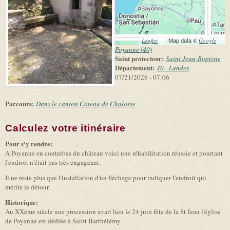
(link is external)
| Map data ©
(link 
Leaflet
Google
exter
Poyanne (40)
Saint protecteur:
Saint Jean-Baptiste
Département:
40 - Landes
07/21/2026 - 07:06
Parcours:
Dans le canton Coteau de Chalosse
Calculez votre itinéraire
(link is external)
Pour s'y rendre:
A Poyanne en contrebas du château voici une réhabilitation réussie et pourtant
l'endroit n'était pas très engageant.
Il ne reste plus que l'installation d'un fléchage pour indiquer l'endroit qui
mérite le détour.
Historique:
Au XXème siècle une procession avait lieu le 24 juin fête de la St Jean l'église
de Poyanne est dédiée à Saint Barthélémy