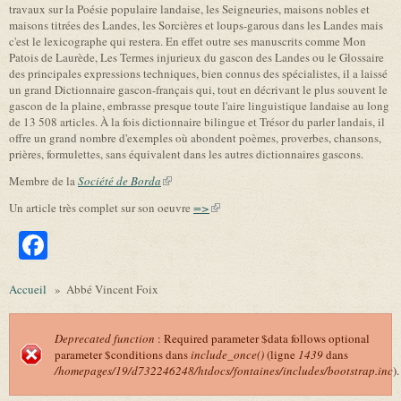
travaux sur la Poésie populaire landaise, les Seigneuries, maisons nobles et
maisons titrées des Landes, les Sorcières et loups-garous dans les Landes mais
c'est le lexicographe qui restera. En effet outre ses manuscrits comme Mon
Patois de Laurède, Les Termes injurieux du gascon des Landes ou le Glossaire
des principales expressions techniques, bien connus des spécialistes, il a laissé
un grand Dictionnaire gascon-français qui, tout en décrivant le plus souvent le
gascon de la plaine, embrasse presque toute l'aire linguistique landaise au long
de 13 508 articles. À la fois dictionnaire bilingue et Trésor du parler landais, il
offre un grand nombre d'exemples où abondent poèmes, proverbes, chansons,
prières, formulettes, sans équivalent dans les autres dictionnaires gascons.
Membre de la
Société de Borda
(link is external)
Un article très complet sur son oeuvre
=>
(link is external)
Facebook
Accueil
»
Abbé Vincent Foix
Deprecated function
: Required parameter $data follows optional
parameter $conditions dans
include_once()
(ligne
1439
dans
Message d'erreur
/homepages/19/d732246248/htdocs/fontaines/includes/bootstrap.inc
).