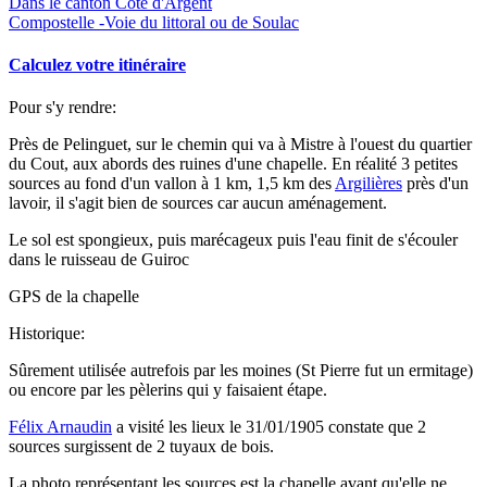
Dans le canton Côte d'Argent
Compostelle -Voie du littoral ou de Soulac
Calculez votre itinéraire
Pour s'y rendre:
Près de Pelinguet, sur le chemin qui va à Mistre à l'ouest du quartier
du Cout, aux abords des ruines d'une chapelle. En réalité 3 petites
sources au fond d'un vallon à 1 km, 1,5 km des
Argilières
près d'un
lavoir, il s'agit bien de sources car aucun aménagement.
Le sol est spongieux, puis marécageux puis l'eau finit de s'écouler
dans le ruisseau de Guiroc
GPS de la chapelle
Historique:
Sûrement utilisée autrefois par les moines (St Pierre fut un ermitage)
ou encore par les pèlerins qui y faisaient étape.
Félix Arnaudin
a visité les lieux le 31/01/1905 constate que 2
sources surgissent de 2 tuyaux de bois.
La photo représentant les sources est la chapelle avant qu'elle ne