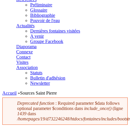
Préliminaire
Glossaire
Bibliographie
Pouvoir de l'eau
Actualités
Dernières fontaines visitées
A venir
Groupe Facebook
Diaporama
Connexe
Contact
Visites
Association
Statuts
Bulletin d'adhésion
Newsletter
Accueil
»
Sources Saint Pierre
Deprecated function
: Required parameter $data follows
optional parameter $conditions dans
include_once()
(ligne
Message d'erreur
1439
dans
/homepages/19/d732246248/htdocs/fontaines/includes/bootstr