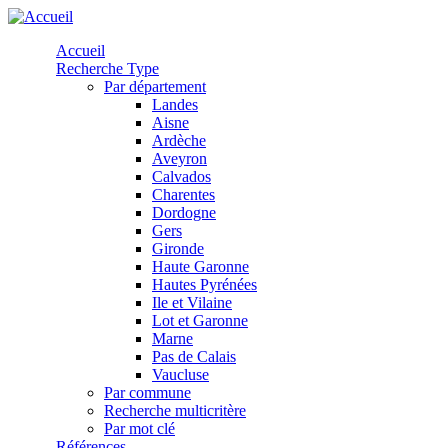
Aller au contenu principal
Accueil
Recherche Type
Par département
Landes
Aisne
Ardèche
Aveyron
Calvados
Charentes
Dordogne
Gers
Gironde
Haute Garonne
Hautes Pyrénées
Ile et Vilaine
Lot et Garonne
Marne
Pas de Calais
Vaucluse
Par commune
Recherche multicritère
Par mot clé
Références