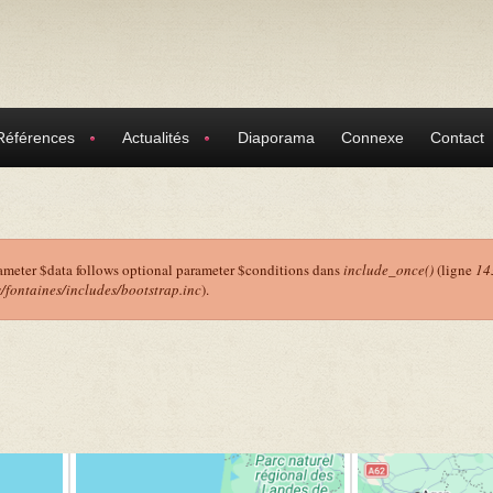
Références
Actualités
Diaporama
Connexe
Contact
ameter $data follows optional parameter $conditions dans
include_once()
(ligne
14
ontaines/includes/bootstrap.inc
).
r