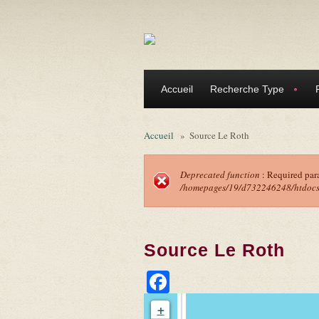
Aller au contenu principal
Accueil
Recherche Type
Accueil
»
Source Le Roth
Deprecated function
: Required par
/homepages/19/d732246248/htdocs/f
Message d'erreu
Source Le Roth
Facebook
+