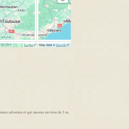
(link is external)
| Map data ©
(link is
Leaflet
Google
external)
 limon adourien et qui mesure environ de 3 m.