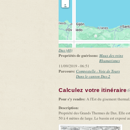
-
Dax (40)
Propriétés de guérisons:
Maux des reins
Rhumatismes
11/09/2019 - 06:51
Parcours:
Compostelle - Voie de Tours
Dans le canton Dax-2
Calculez votre itinéraire
(
Pour s'y rendre:
A l'Est du gisement thermal,
Description:
Propriété des Grands Thermes de Dax. Elle est
50 à 4 mètres de large. Le bassin est exposé a